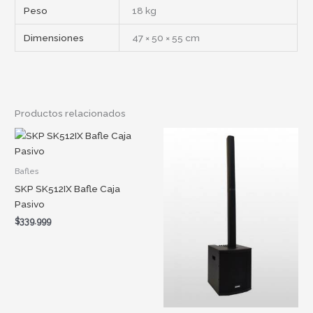
Peso
18 kg
Dimensiones
47 × 50 × 55 cm
Productos relacionados
Bafles
SKP SK512IX Bafle Caja
Pasivo
$
339.999