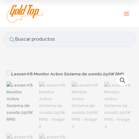
Ir
B
al
u
contenido
s
c
a
Buscar productos
r
p
o
r
Lexsen
:
K8
Monitor
Activo
Sistema
de
sonido
250W
RMS
cantidad