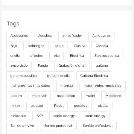
Tags
Accesorios
Acustica
amplificador
Auriculares
Bajo
behringer
cable
Clasica
Consola
criolla
efectos
eko
Electrica
Electroacustica
encordado
Funda
Grabación digital
guitarra
guitarra acustica
guitarra criolla
Guitarra Electrica
Instrumentos musicales
interfaz
Intrumentos musicales
lexsen
marshall
meditacion
meinl
Microfono
mixer
parquer
Pedal
pedales
platillo
rockcable
SKP
sonic energy
sonicenergy
Sonido en vivo
Sonido profesinal
Sonido profesional