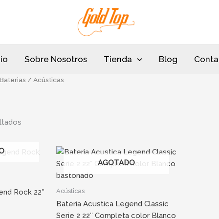
Sorted
by
popularity
cio
Sobre Nosotros
Tienda
Blog
Conta
Baterias
/ Acústicas
ltados
O
AGOTADO
Acústicas
end Rock 22″
Bateria Acustica Legend Classic
Serie 2 22″ Completa color Blanco