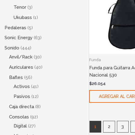
Tenor
3
Ukubass
1
Pedaleras
5
Sonic Energy
63
Sonido
444
Anvil/Rack
30
Funda
Auriculares
40
Funda para Guitarra A
Nacional 530
Bafles
56
$
26.054
Activos
41
Pasivos
12
AGREGAR AL CAR
Caja directa
8
Consolas
92
Digital
27
1
2
3