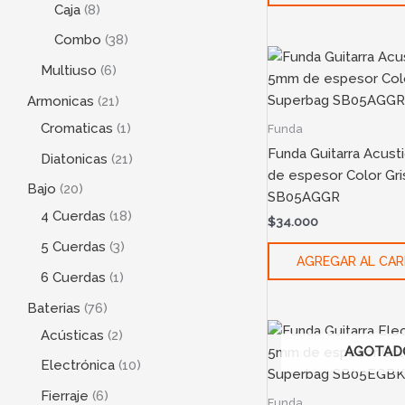
Caja
8
Combo
38
Multiuso
6
Armonicas
21
Cromaticas
1
Funda
Funda Guitarra Acus
Diatonicas
21
de espesor Color Gr
Bajo
20
SB05AGGR
4 Cuerdas
18
$
34.000
5 Cuerdas
3
AGREGAR AL CAR
6 Cuerdas
1
Baterias
76
Acústicas
2
AGOTAD
Electrónica
10
Fierraje
6
Funda