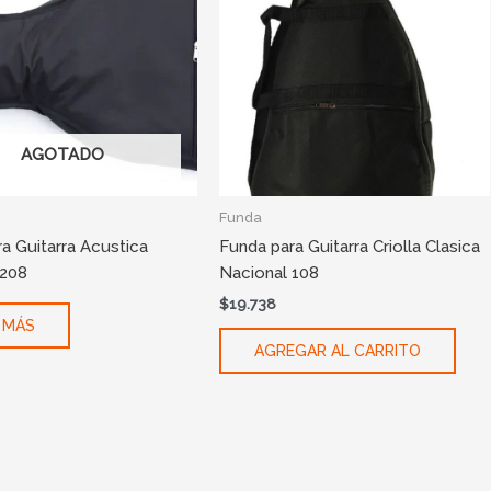
AGOTADO
Funda
a Guitarra Acustica
Funda para Guitarra Criolla Clasica
 208
Nacional 108
$
19.738
 MÁS
AGREGAR AL CARRITO