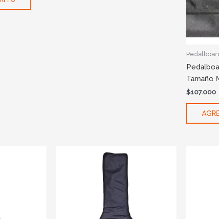
Pedalboar
Pedalboa
Tamaño M
$
107.000
AGRE