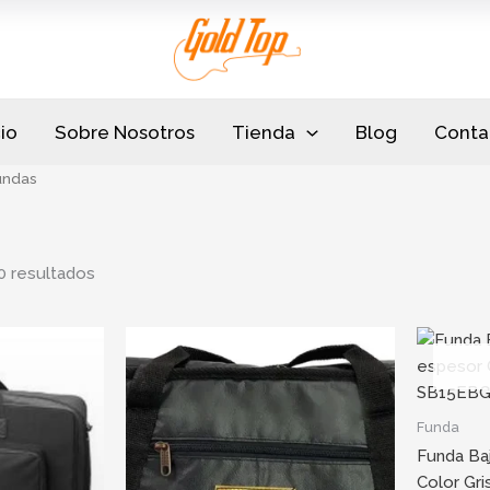
Sorted
by
popularity
cio
Sobre Nosotros
Tienda
Blog
Conta
undas
0 resultados
Funda
Funda Ba
Color Gr