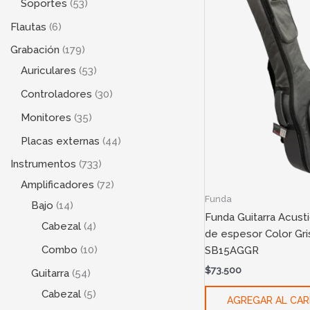
Soportes
53
Flautas
6
Grabación
179
Auriculares
53
Controladores
30
Monitores
35
Placas externas
44
Instrumentos
733
Amplificadores
72
Funda
Bajo
14
Funda Guitarra Acus
Cabezal
4
de espesor Color Gr
Combo
10
SB15AGGR
$
73.500
Guitarra
54
Cabezal
5
AGREGAR AL CAR