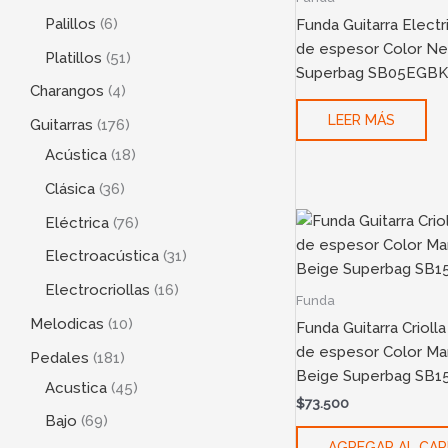
Palillos
6
Funda Guitarra Elect
de espesor Color Ne
Platillos
51
Superbag SB05EGBK
Charangos
4
LEER MÁS
Guitarras
176
Acústica
18
Clásica
36
Eléctrica
76
Electroacústica
31
Electrocriollas
16
Funda
Melodicas
10
Funda Guitarra Criol
de espesor Color Mar
Pedales
181
Beige Superbag SB
Acustica
45
$
73.500
Bajo
69
AGREGAR AL CAR