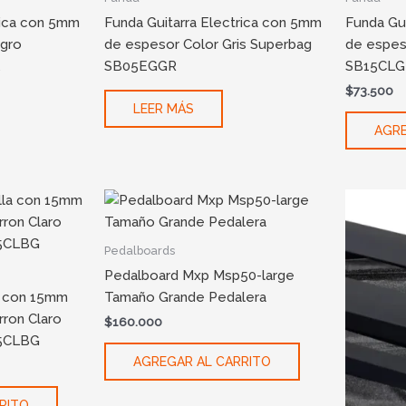
rica con 5mm
Funda Guitarra Electrica con 5mm
Funda Gui
gro
de espesor Color Gris Superbag
de espes
SB05EGGR
SB15CLG
$
73.500
LEER MÁS
AGRE
Pedalboards
Pedalboard Mxp Msp50-large
la con 15mm
Tamaño Grande Pedalera
ron Claro
$
160.000
15CLBG
AGREGAR AL CARRITO
RITO