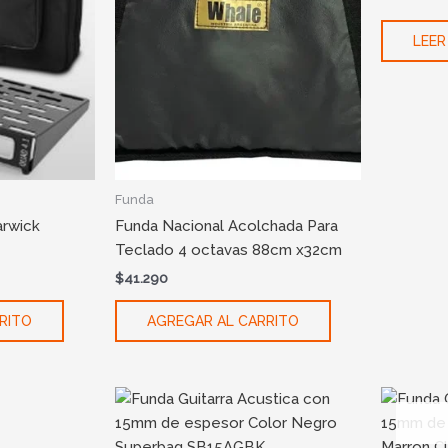
LEER
Funda
rwick
Funda Nacional Acolchada Para
Teclado 4 octavas 88cm x32cm
$
41.290
RITO
AGREGAR AL CARRITO