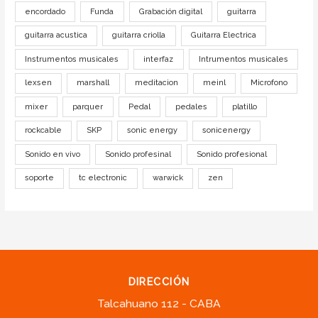
encordado
Funda
Grabación digital
guitarra
guitarra acustica
guitarra criolla
Guitarra Electrica
Instrumentos musicales
interfaz
Intrumentos musicales
lexsen
marshall
meditacion
meinl
Microfono
mixer
parquer
Pedal
pedales
platillo
rockcable
SKP
sonic energy
sonicenergy
Sonido en vivo
Sonido profesinal
Sonido profesional
soporte
tc electronic
warwick
zen
DIRECCIÓN
Talcahuano 112 - CABA