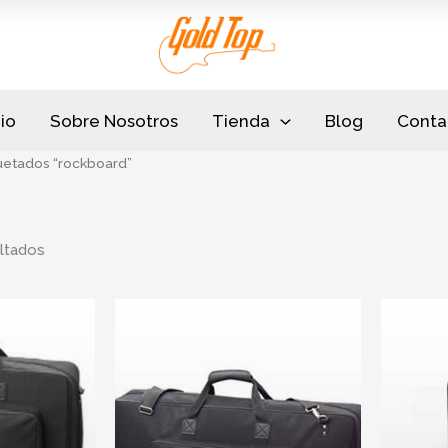
Sorted
by
popularity
cio
Sobre Nosotros
Tienda
Blog
Conta
uetados “rockboard”
ltados