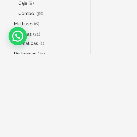
Caja
8
Combo
38
Multiuso
6
Armonicas
21
Cromaticas
1
Diatonicas
21
Bajo
20
4 Cuerdas
18
5 Cuerdas
3
6 Cuerdas
1
Baterias
76
Acústicas
2
Electrónica
10
DIRECCIÓN
Fierraje
6