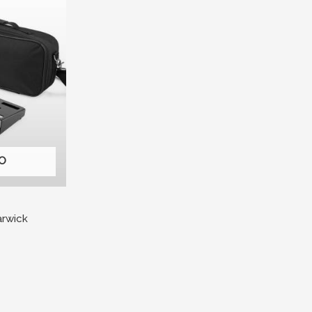
O
rwick