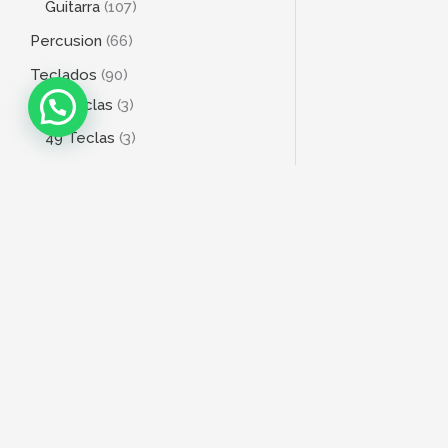
Guitarra
107
Percusion
66
Teclados
90
32 Teclas
3
49 Teclas
3
54 Teclas
2
61 Teclas
22
76
2
88 Teclas
9
Sintetizadores
49
Ukelele
27
Baritono
1
Concierto
4
DIRECCIÓN
Soprano
18
Talcahuano 112 - CABA