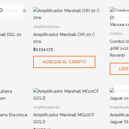
O
Amplificadores
Combo
all DSL 20
Amplificador Marshall ORI 20 C
20w
Combo Va
40W 1×12
$
2.234.173
Reverb
AGREGAR AL CARRITO
LEER
Amplificadores
Amplificad
arra Electrica
Amplificador Marshall MG10CF
Amplific
GOLD
Jaguar S