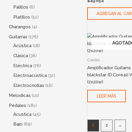
$
49.854
Palillos
6
AGREGAR AL CAR
Platillos
51
Charangos
4
Guitarras
176
AGOTAD
Acústica
18
Clásica
36
Combo
Eléctrica
76
Amplificador Guitarra
blackstar ID:Core40 
Electroacústica
31
(2x20w)
Electrocriollas
16
Melodicas
10
LEER MÁS
Pedales
181
Acustica
45
Bajo
69
1
2
→