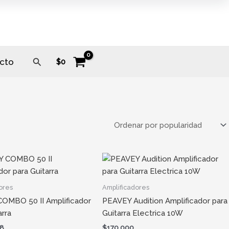
Buscar
cto
$
0
ores
Amplificadores
OMBO 50 II Amplificador
PEAVEY Audition Amplificador para
arra
Guitarra Electrica 10W
98
$
170.000