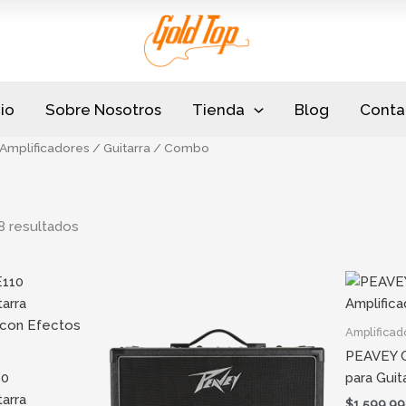
Sorted
by
popularity
cio
Sobre Nosotros
Tienda
Blog
Conta
Amplificadores
/
Guitarra
/ Combo
8 resultados
Amplificad
PEAVEY C
10
para Guit
tarra
$
1.599.9