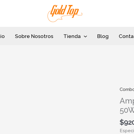
cio
Sobre Nosotros
Tienda
Blog
Conta
Comb
Amplif
Marsha
Amp
AS
50
50
D
$
92
50W
Especi
cantid