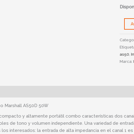
Disponi
A
Catego
Etiquet
as50
,
I
Marca:
ipción
Información adicional
o Marshall AS50D 50W
compacto y altamente portátil combo características dos canal
oles de tono y volumen independiente. Una variedad de entrad
 los interesados: la entrada de alta impedancia en el canal 1 es