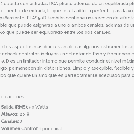
 2 cuenta con entradas RCA phono además de un equilibrada 
 conector de entrada, lo que es el anfitrión perfecto para la vo
añamiento. El AS50D también contiene una sección de efectos 
able que puede asignarse a uno o ambos canales, además de un
elo que puede ser equilibrado entre los dos canales.
e los aspectos más difíciles amplificar algunos instrumentos acú
feedback controles incluyen un selector de fase y frecuencia con
50D es un limitador interno que permite conducir el nivel máxim
go, permanecen sin distorsiones. Limpio y asequible, flexible y
ico que quiere un amp que es perfectamente adecuado para co
ificaciones:
Salida (RMS):
50 Watts
Altavoz:
2 x 8″
Canales:
2
Volumen Control:
1 por canal