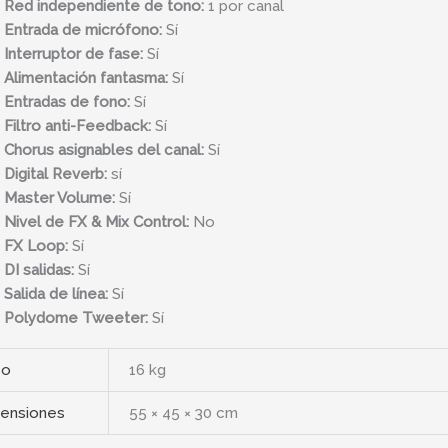
Red independiente de tono:
1 por canal
Entrada de micrófono:
Sí
Interruptor de fase:
Sí
Alimentación fantasma:
Sí
Entradas de fono:
Sí
Filtro anti-Feedback:
Sí
Chorus asignables del canal:
Sí
Digital Reverb:
sí
Master Volume:
Sí
Nivel de FX & Mix Control:
No
FX Loop:
Sí
DI salidas:
Sí
Salida de línea:
Sí
Polydome Tweeter:
Sí
so
16 kg
ensiones
55 × 45 × 30 cm