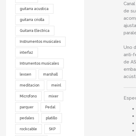
Canal
guitarra acustica
de su
acomp
guitarra criolla
ajust
Guitarra Electrica
paral
Instrumentos musicales
Uno d
interfaz
anti-
de AS
Intrumentos musicales
embar
lexsen
marshall
acúst
meditacion
meinl
Microfono
mixer
Espec
parquer
Pedal
pedales
platillo
rockcable
SKP