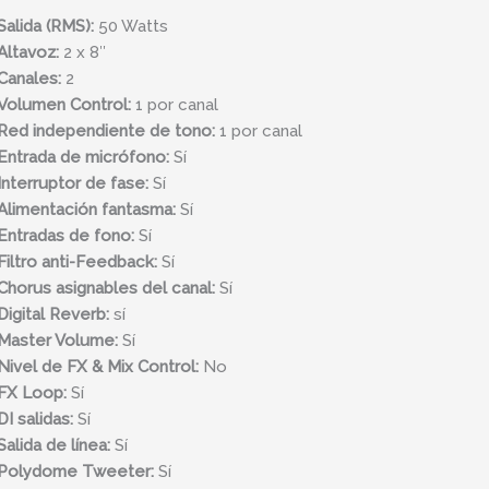
Salida (RMS):
50 Watts
Altavoz:
2 x 8″
Canales:
2
Volumen Control:
1 por canal
Red independiente de tono:
1 por canal
Entrada de micrófono:
Sí
Interruptor de fase:
Sí
Alimentación fantasma:
Sí
Entradas de fono:
Sí
Filtro anti-Feedback:
Sí
Chorus asignables del canal:
Sí
Digital Reverb:
sí
Master Volume:
Sí
Nivel de FX & Mix Control:
No
FX Loop:
Sí
DI salidas:
Sí
Salida de línea:
Sí
Polydome Tweeter:
Sí