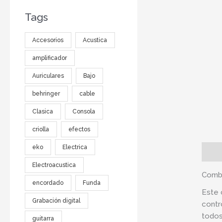
Tags
Accesorios
Acustica
amplificador
Auriculares
Bajo
behringer
cable
Clasica
Consola
criolla
efectos
eko
Electrica
Descr
Electroacustica
Comb
encordado
Funda
Este 
Grabación digital
contr
todos
guitarra