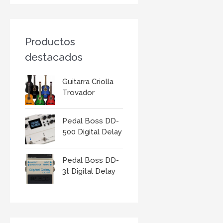
r
:
Productos
destacados
Guitarra Criolla
Trovador
Pedal Boss DD-
500 Digital Delay
Pedal Boss DD-
3t Digital Delay