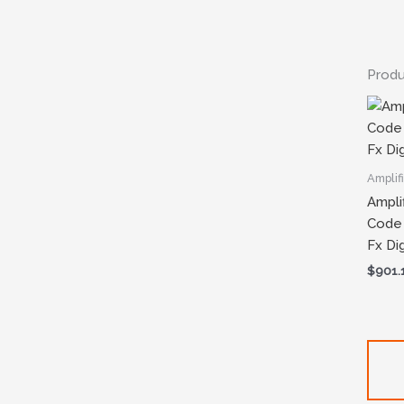
Produ
Amplif
Ampli
Code 
Fx Dig
$
901.