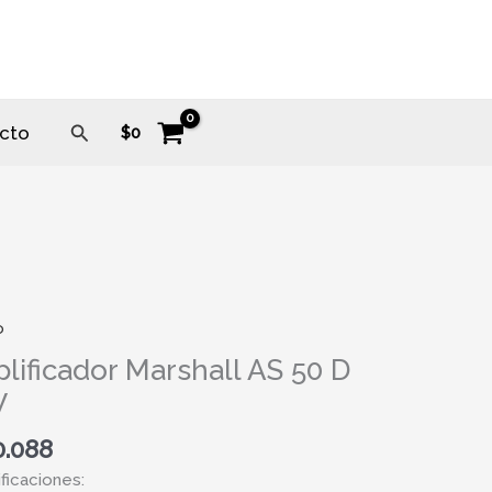
Buscar
cto
$
0
o
icador
ll
lificador Marshall AS 50 D
W
0.088
ficaciones:
ad