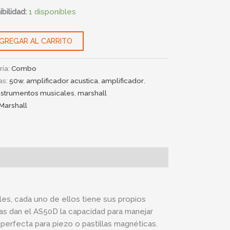
bilidad:
1 disponibles
GREGAR AL CARRITO
ría:
Combo
as:
50w. amplificador acustica
,
amplificador
,
nstrumentos musicales
,
marshall
Marshall
es, cada uno de ellos tiene sus propios
as dan el AS50D la capacidad para manejar
 perfecta para piezo o pastillas magnéticas.