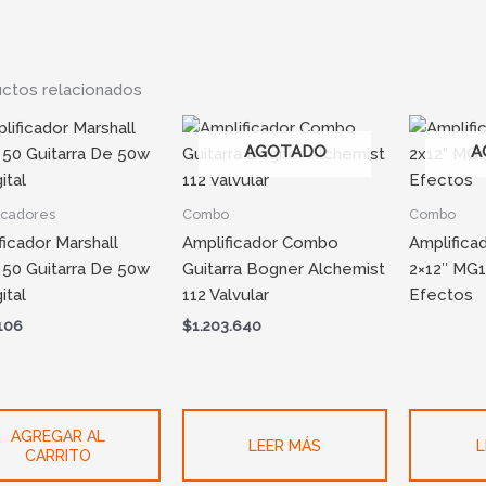
ctos relacionados
AGOTADO
A
icadores
Combo
Combo
ficador Marshall
Amplificador Combo
Amplifica
50 Guitarra De 50w
Guitarra Bogner Alchemist
2×12″ MG
ital
112 Valvular
Efectos
106
$
1.203.640
AGREGAR AL
LEER MÁS
L
CARRITO