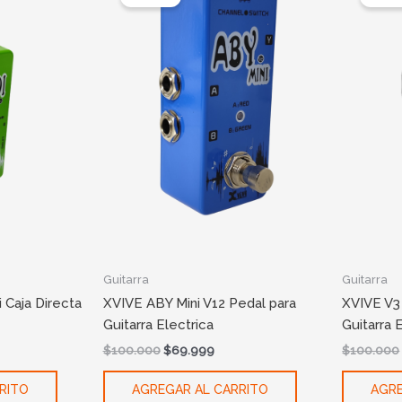
was:
is:
.999.
$100.000.
$69.999.
Guitarra
Guitarra
 Caja Directa
XVIVE ABY Mini V12 Pedal para
XVIVE V3
Guitarra Electrica
Guitarra 
$
100.000
$
69.999
$
100.000
RITO
AGREGAR AL CARRITO
AGRE