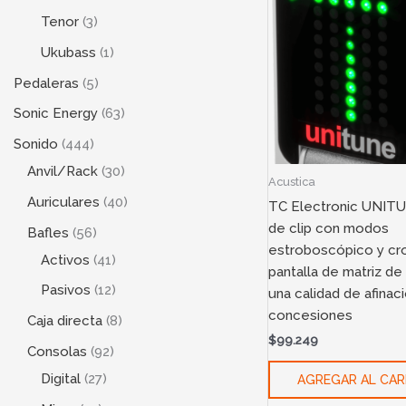
Tenor
3
Ukubass
1
Pedaleras
5
Sonic Energy
63
Sonido
444
Anvil/Rack
30
Acustica
Auriculares
40
TC Electronic UNITU
de clip con modos
Bafles
56
estroboscópico y cr
Activos
41
pantalla de matriz de
Pasivos
12
una calidad de afinaci
concesiones
Caja directa
8
$
99.249
Consolas
92
Digital
27
AGREGAR AL CAR