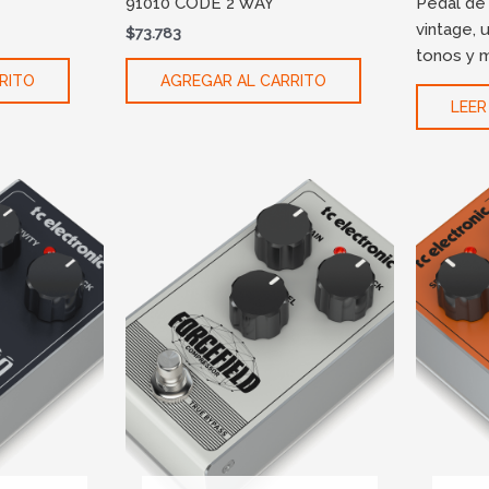
91010 CODE 2 WAY
Pedal de 
vintage,
$
73.783
tonos y 
RITO
AGREGAR AL CARRITO
LEER