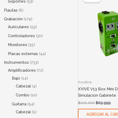
Soportes
53
was:
is:
$100.000.
$69
Flautas
6
Grabación
179
Auriculares
53
Controladores
30
Monitores
35
Placas externas
44
Instrumentos
733
Amplificadores
72
Bajo
14
Acustica
Cabezal
4
XVIVE V13 Box Mini Di
Combo
10
Simulacion Gabinete
$
100.000
$
69.999
Guitarra
54
Cabezal
5
AGREGAR AL CAR