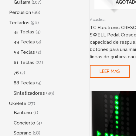
Guitarra
107
AGOTAD
Percusion
66
Acustica
Teclados
90
TC Electronic CRE
32 Teclas
3
SWELL Pedal Cresce
49 Teclas
3
capacidad de respue
botones para una man
54 Teclas
2
líneas de guitarra ca
61 Teclas
22
LEER MÁS
76
2
88 Teclas
9
Sintetizadores
49
Ukelele
27
Baritono
1
Concierto
4
Soprano
18