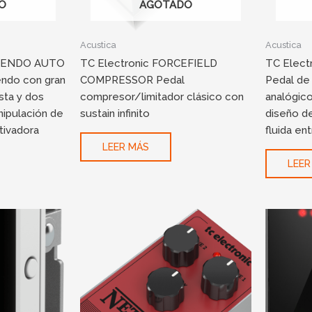
O
AGOTADO
Acustica
Acustica
SCENDO AUTO
TC Electronic FORCEFIELD
TC Elec
ndo con gran
COMPRESSOR Pedal
Pedal de
sta y dos
compresor/limitador clásico con
analógico
ipulación de
sustain infinito
diseño de
utivadora
fluida en
LEER MÁS
LEER