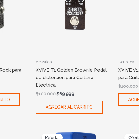
Acustica
Acustica
Rock para
XVIVE T1 Golden Brownie Pedal
XVIVE V1
de distorsion para Guitarra
para Guit
Electrica
$
100.000
$
100.000
$
69.999
RITO
AGRE
AGREGAR AL CARRITO
ent
Original
Current
e
price
price
¡Oferta!
¡Ofert