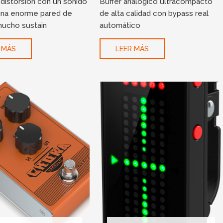
distorsión con un sonido
Buffer analógico ultracompacto
 una enorme pared de
de alta calidad con bypass real
mucho sustain
automático
 MÁS
LEER MÁS