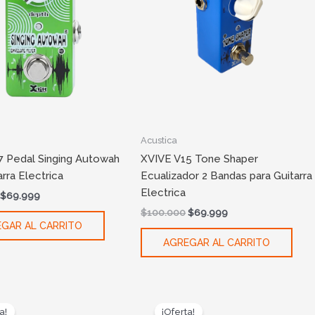
Acustica
7 Pedal Singing Autowah
XVIVE V15 Tone Shaper
arra Electrica
Ecualizador 2 Bandas para Guitarra
Electrica
$
69.999
$
100.000
$
69.999
GAR AL CARRITO
AGREGAR AL CARRITO
Original
Current
Original
Current
price
price
price
price
a!
¡Oferta!