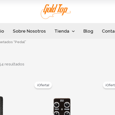
Sorted
by
popularity
cio
Sobre Nosotros
Tienda
Blog
Conta
uetados “Pedal”
54 resultados
ent
Original
Current
e
price
price
¡Oferta!
¡Ofert
was:
is:
.999.
$100.000.
$69.999.