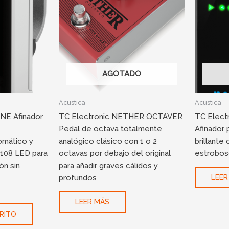
AGOTADO
Acustica
Acustica
NE Afinador
TC Electronic NETHER OCTAVER
TC Electr
Pedal de octava totalmente
Afinador 
omático y
analógico clásico con 1 o 2
brillante
 108 LED para
octavas por debajo del original
estrobos
ón sin
para añadir graves cálidos y
profundos
LEER
LEER MÁS
RITO