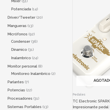
Mixer
51
Potenciada
14
Driver/Tweeter
20
Mangueras
13
Micrófonos
92
Condenser
36
Dinamico
31
Inalambrico
24
Monitor personal
8
Monitoreo Inalambrico
2
AGOTAD
Parlantes
7
Potencias
22
Pedales
Procesadores
31
TC Electronic SPA
Sistemas Portables
13
Impresionante pedal