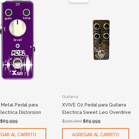
was:
is:
was:
is:
$100.000.
$69.999.
$100.000.
$69.999.
Guitarra
 Metal Pedal para
XVIVE O2 Pedal para Guitarra
Electrica Distorsion
Electrica Sweet Leo Overdrive
$
69.999
$
100.000
$
69.999
GAR AL CARRITO
AGREGAR AL CARRITO