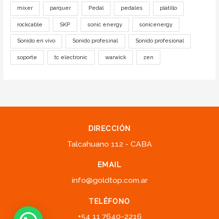
mixer
parquer
Pedal
pedales
platillo
rockcable
SKP
sonic energy
sonicenergy
Sonido en vivo
Sonido profesinal
Sonido profesional
soporte
tc electronic
warwick
zen
DIRECCIÓN
Talcahuano 112 - CABA
EMAIL
info@goldtop.com.ar
TELÉFONO
+54 11 7640-2216