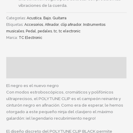
vibraciones de la cuerda.
Categorías:
Acustica
,
Bajo
,
Guitarra
Etiquetas:
Accesorios
,
Afinador
,
clip afinador
,
Instrumentos
musicales
,
Pedal
,
pedales
,
tc
,
tc electronic
Marca:
TC Electronic
Descripción
Información adicional
El negro es el nuevo negro
Con modos estroboscópicos, cromáticos y polifónicos
ultraprecisos, el POLYTUNE CLIP es el campeón reinante y
cinturón negro en afinación. Como era de esperar, le hemos
otorgado a este pequeño ninja del clavijero el máximo
galardón: ¡el legendario recubrimiento negro!
El diseño discreto del POLYTUNE CLIP BLACK permite