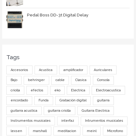
Pedal Boss DD-3t Digital Delay
Tags
Accesorios
Acustica
amplificador
Auriculares
Bajo
behringer
cable
Clasica
Consola
criolla
efectos
eko
Electrica
Electroacustica
encordado
Funda
Grabación digital
guitarra
guitarra acustica
guitarra criolla
Guitarra Electrica
Instrumentos musicales
interfaz
Intrumentos musicales
lexsen
marshall
meditacion
meinl
Microfono