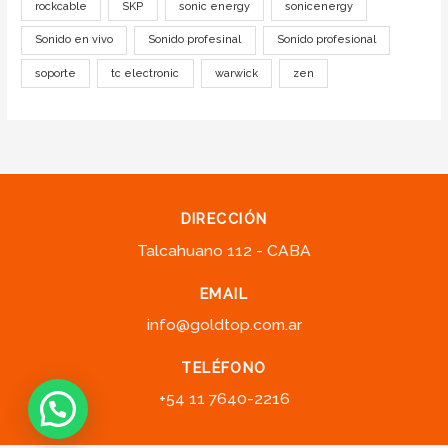
rockcable
SKP
sonic energy
sonicenergy
Sonido en vivo
Sonido profesinal
Sonido profesional
soporte
tc electronic
warwick
zen
DIRECCIÓN
Talcahuano 112 - CABA
EMAIL
info@goldtop.com.ar
TELÉFONO
+54 11 7640-2216