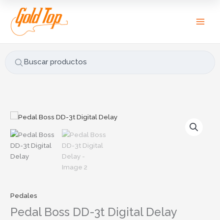
Ir
B
al
u
contenido
s
c
a
Buscar productos
r
p
o
r
:
Pedales
Pedal Boss DD-3t Digital Delay