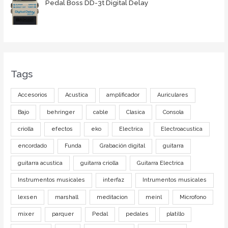
Pedal Boss DD-3t Digital Delay
Tags
Accesorios
Acustica
amplificador
Auriculares
Bajo
behringer
cable
Clasica
Consola
criolla
efectos
eko
Electrica
Electroacustica
encordado
Funda
Grabación digital
guitarra
guitarra acustica
guitarra criolla
Guitarra Electrica
Instrumentos musicales
interfaz
Intrumentos musicales
lexsen
marshall
meditacion
meinl
Microfono
mixer
parquer
Pedal
pedales
platillo