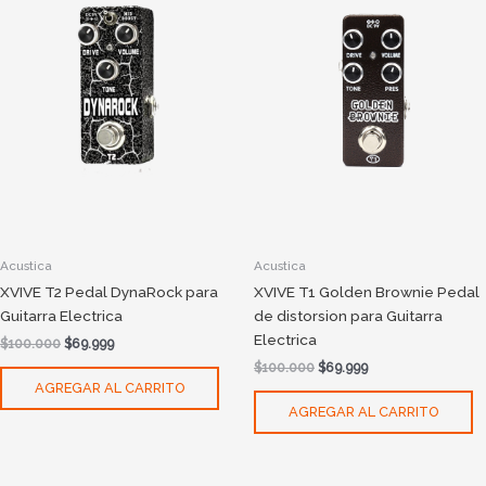
Acustica
Acustica
XVIVE T2 Pedal DynaRock para
XVIVE T1 Golden Brownie Pedal
Guitarra Electrica
de distorsion para Guitarra
Electrica
$
100.000
$
69.999
$
100.000
$
69.999
AGREGAR AL CARRITO
AGREGAR AL CARRITO
Original
Current
Original
Current