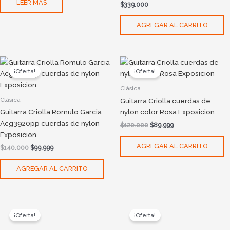
LEER MÁS
$
339.000
AGREGAR AL CARRITO
Original
Current
Original
Current
price
price
price
price
¡Oferta!
¡Oferta!
was:
is:
was:
is:
$140.000.
$99.999.
$120.000.
$89.999.
Clásica
Clásica
Guitarra Criolla cuerdas de
Guitarra Criolla Romulo Garcia
nylon color Rosa Exposicion
Acg3920pp cuerdas de nylon
$
120.000
$
89.999
Exposicion
AGREGAR AL CARRITO
$
140.000
$
99.999
AGREGAR AL CARRITO
Original
Current
Original
Current
price
price
price
price
¡Oferta!
¡Oferta!
was:
is:
was:
is:
$100.000.
$69.999.
$100.000.
$69.999.