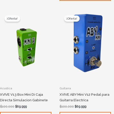
Original
Current
Original
Current
price
price
price
price
¡Oferta!
¡Oferta!
was:
is:
was:
is:
$100.000.
$69.999.
$100.000.
$69.999.
Acustica
Guitarra
XVIVE V13 Box Mini Di Caja
XVIVE ABY Mini V12 Pedal para
Directa Simulacion Gabinete
Guitarra Electrica
$
100.000
$
69.999
$
100.000
$
69.999