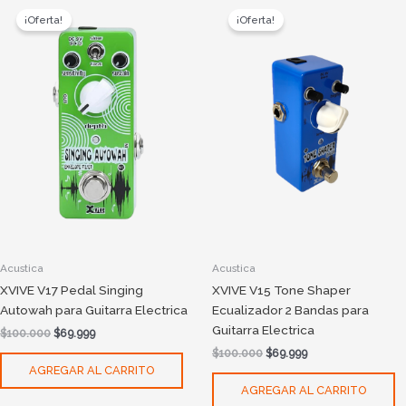
price
price
price
price
¡Oferta!
¡Oferta!
was:
is:
was:
is:
$100.000.
$69.999.
$100.000.
$69.999.
Acustica
Acustica
XVIVE V17 Pedal Singing
XVIVE V15 Tone Shaper
Autowah para Guitarra Electrica
Ecualizador 2 Bandas para
Guitarra Electrica
$
100.000
$
69.999
$
100.000
$
69.999
AGREGAR AL CARRITO
AGREGAR AL CARRITO