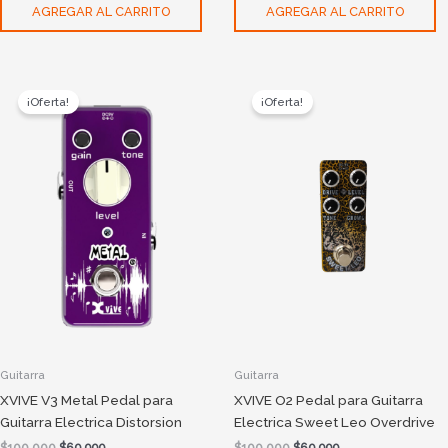
AGREGAR AL CARRITO
AGREGAR AL CARRITO
Original
Current
Original
Current
price
price
price
price
¡Oferta!
¡Oferta!
was:
is:
was:
is:
$100.000.
$69.999.
$100.000.
$69.999.
Guitarra
Guitarra
XVIVE V3 Metal Pedal para
XVIVE O2 Pedal para Guitarra
Guitarra Electrica Distorsion
Electrica Sweet Leo Overdrive
$
100.000
$
69.999
$
100.000
$
69.999