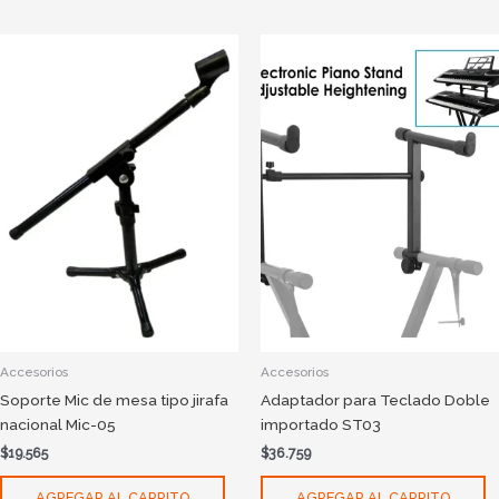
Accesorios
Accesorios
Soporte Mic de mesa tipo jirafa
Adaptador para Teclado Doble
nacional Mic-05
importado ST03
$
19.565
$
36.759
AGREGAR AL CARRITO
AGREGAR AL CARRITO