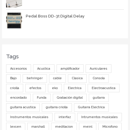
Pedal Boss DD-3t Digital Delay
Tags
Accesorios
Acustica
amplificador
Auriculares
Bajo
behringer
cable
Clasica
Consola
criolla
efectos
eko
Electrica
Electroacustica
encordado
Funda
Grabación digital
guitarra
guitarra acustica
guitarra criolla
Guitarra Electrica
Instrumentos musicales
interfaz
Intrumentos musicales
lexsen
marshall
meditacion
meinl
Microfono