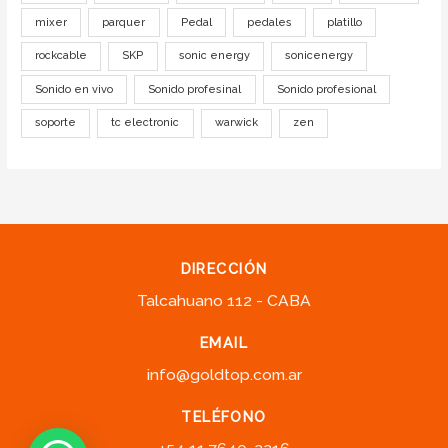
mixer
parquer
Pedal
pedales
platillo
rockcable
SKP
sonic energy
sonicenergy
Sonido en vivo
Sonido profesinal
Sonido profesional
soporte
tc electronic
warwick
zen
DIRECCIÓN
Talcahuano 112 - CABA
EMAIL
info@goldtop.com.ar
TELÉFONO