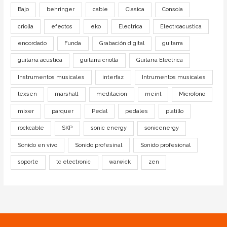
Bajo
behringer
cable
Clasica
Consola
criolla
efectos
eko
Electrica
Electroacustica
encordado
Funda
Grabación digital
guitarra
guitarra acustica
guitarra criolla
Guitarra Electrica
Instrumentos musicales
interfaz
Intrumentos musicales
lexsen
marshall
meditacion
meinl
Microfono
mixer
parquer
Pedal
pedales
platillo
rockcable
SKP
sonic energy
sonicenergy
Sonido en vivo
Sonido profesinal
Sonido profesional
soporte
tc electronic
warwick
zen