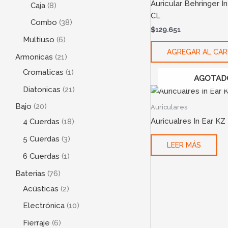
Auricular Behringer I
Caja
8
CL
Combo
38
$
129.651
Multiuso
6
AGREGAR AL CAR
Armonicas
21
Cromaticas
1
AGOTAD
Diatonicas
21
Bajo
20
Auriculares
Auricualres In Ear K
4 Cuerdas
18
5 Cuerdas
3
LEER MÁS
6 Cuerdas
1
Baterias
76
Acústicas
2
Electrónica
10
Fierraje
6