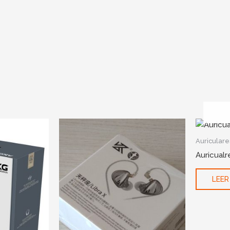
Auriculare
Auricual
LEER