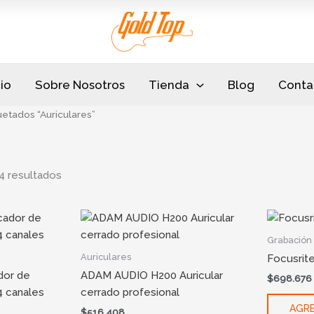
Sorted
by
popularity
cio
Sobre Nosotros
Tienda
Blog
Conta
etados “Auriculares”
4 resultados
Grabación
Auriculares
Focusrit
dor de
ADAM AUDIO H200 Auricular
$
698.676
4 canales
cerrado profesional
AGRE
$
516.408