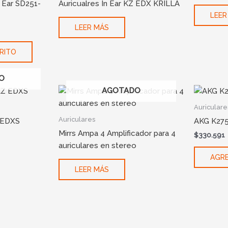
n Ear SD251-
Auricualres In Ear KZ EDX KRILLA
LEER
LEER MÁS
RITO
O
AGOTADO
Auriculare
Auriculares
Z EDXS
AKG K275
Mirrs Ampa 4 Amplificador para 4
$
330.591
auriculares en stereo
AGRE
LEER MÁS