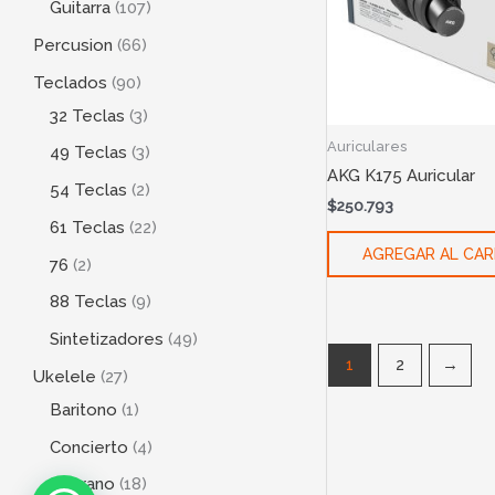
Guitarra
107
Percusion
66
Teclados
90
32 Teclas
3
Auriculares
49 Teclas
3
AKG K175 Auricular
54 Teclas
2
$
250.793
61 Teclas
22
AGREGAR AL CAR
76
2
88 Teclas
9
Sintetizadores
49
1
2
→
Ukelele
27
Baritono
1
Concierto
4
Soprano
18