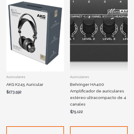
Auriculares
Auriculares
AKG K245 Auricular
Behringer HA400
Amplificador de auriculares
$
273.592
estéreo ultracompacto de 4
canales
$
75.122