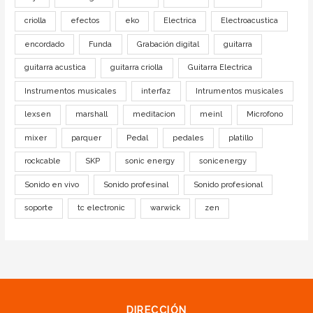
criolla
efectos
eko
Electrica
Electroacustica
encordado
Funda
Grabación digital
guitarra
guitarra acustica
guitarra criolla
Guitarra Electrica
Instrumentos musicales
interfaz
Intrumentos musicales
lexsen
marshall
meditacion
meinl
Microfono
mixer
parquer
Pedal
pedales
platillo
rockcable
SKP
sonic energy
sonicenergy
Sonido en vivo
Sonido profesinal
Sonido profesional
soporte
tc electronic
warwick
zen
DIRECCIÓN