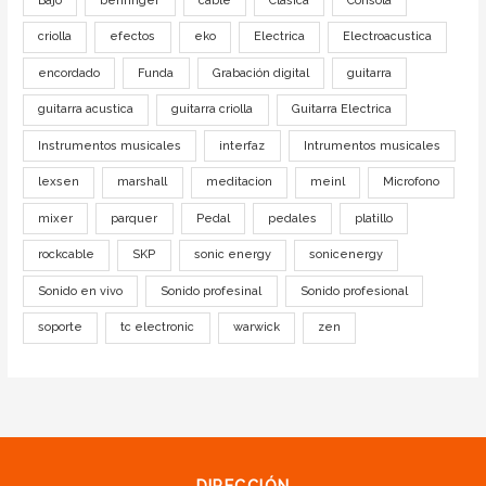
Bajo
behringer
cable
Clasica
Consola
criolla
efectos
eko
Electrica
Electroacustica
encordado
Funda
Grabación digital
guitarra
guitarra acustica
guitarra criolla
Guitarra Electrica
Instrumentos musicales
interfaz
Intrumentos musicales
lexsen
marshall
meditacion
meinl
Microfono
mixer
parquer
Pedal
pedales
platillo
rockcable
SKP
sonic energy
sonicenergy
Sonido en vivo
Sonido profesinal
Sonido profesional
soporte
tc electronic
warwick
zen
DIRECCIÓN