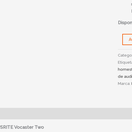
Disponi
A
Catego
Etiquet
homest
de aud
Marca:
ipción
Información adicional
SRITE Vocaster Two