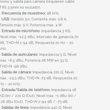
mono y salida para cámara (requieren cable
TRS 3.5mm no incluido).
•
Frecuencia de muestreo:
48 kHz.
•
USB:
Versión 3.0, Corriente máx. 0,8 A,
Tensión máx. 5 V, Potencia máx. 4 W.
•
Entrada de micrófono:
Impedancia 3 KΩ,
Nivel máx. +12,5 dBu, Intervalo de ganancia 70
dB, THD+N ≤-94 dB, Respuesta 20 Hz – 20
kHz.
•
Salida de auriculares:
Impedancia 5 Ω, Nivel
máx. +6,5 dBu, Potencia 28 MW en 33 Ω,
THD+N -96 dBu.
•
Salida de cámara:
Impedancia 220 Ω, Nivel
máx. -24,5 dBu, THD+N -73 dB, Respuesta 20
Hz – 20 kHz.
•
Entrada/Salida de teléfono:
Impedancia 18
KΩ (In) / 220 Ω (Out), Nivel máx. +1 dBu (In) /
-26 dBu (Out), THD+N ≤-94 dB / -73 dB.
•
Salidas de línea:
Impedancia 440 Ω, Nivel