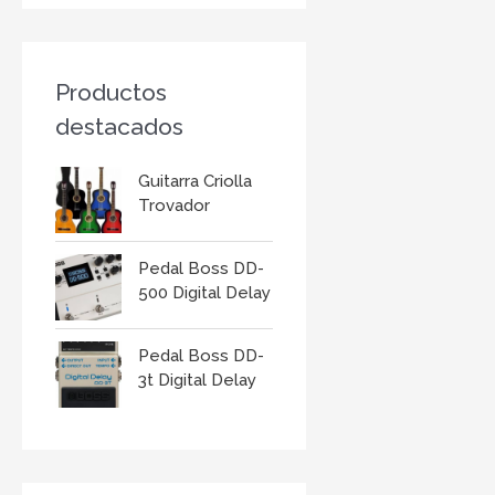
r
:
Productos
destacados
Guitarra Criolla
Trovador
Pedal Boss DD-
500 Digital Delay
Pedal Boss DD-
3t Digital Delay