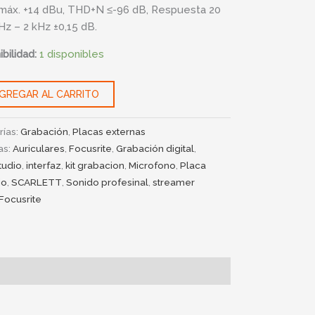
máx. +14 dBu, THD+N ≤-96 dB, Respuesta 20
Hz – 2 kHz ±0,15 dB.
bilidad:
1 disponibles
GREGAR AL CARRITO
rías:
Grabación
,
Placas externas
as:
Auriculares
,
Focusrite
,
Grabación digital
,
udio
,
interfaz
,
kit grabacion
,
Microfono
,
Placa
io
,
SCARLETT
,
Sonido profesinal
,
streamer
Focusrite