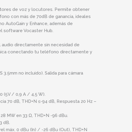
ctores de voz y locutores. Permite obtener
ófono con más de 70dB de ganancia, ideales
omo AutoGain y Enhance, además de
el software Vocaster Hub.
l audio directamente sin necesidad de
fónica conectando tu teléfono directamente y
S 3.5mm no incluido). Salida para cámara
(5V / 0,9 A / 4,5 W).
ncia 70 dB, THD+N ≤-94 dB, Respuesta 20 Hz –
a 28 MW en 33 Ω, THD+N -96 dBu.
3 dB.
vel máx. 0 dBu (In) / -26 dBu (Out), THD+N