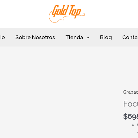
cio
Sobre Nosotros
Tienda
Blog
Conta
Grabac
Focusr
Vocast
Foc
Two
$
69
cantid