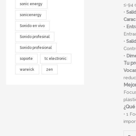
sonic energy
≤-94 d
•
Sali
sonicenergy
Caract
Sonido en vivo
•
Entr
Entra
Sonido profesinal
•
Sali
Sonido profesional
Contr
•
Dime
soporte
tc electronic
Tu pr
warwick
zen
Vocas
reduc
Mejor
Focus
plást
¿Qué 
• 1 F
impor