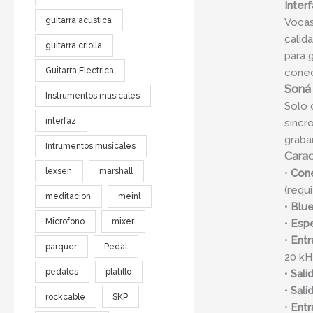
Inter
guitarra acustica
Vocas
calid
guitarra criolla
para 
Guitarra Electrica
conec
Soná 
Instrumentos musicales
Solo 
interfaz
sincr
graba
Intrumentos musicales
Carac
lexsen
marshall
•
Cone
(requ
meditacion
meinl
•
Blue
Microfono
mixer
•
Espe
•
Entr
parquer
Pedal
20 kH
pedales
platillo
•
Sali
•
Sali
rockcable
SKP
•
Entr