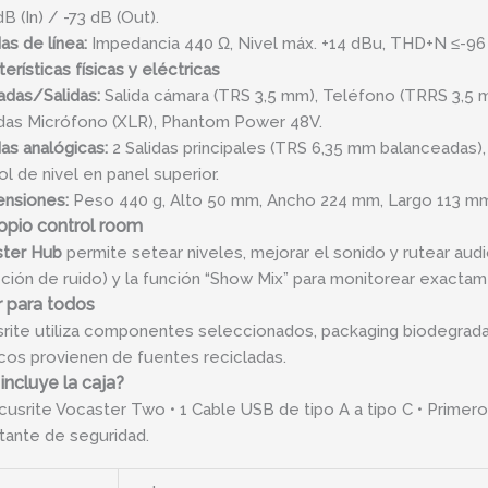
B (In) / -73 dB (Out).
das de línea:
Impedancia 440 Ω, Nivel máx. +14 dBu, THD+N ≤-96 
erísticas físicas y eléctricas
adas/Salidas:
Salida cámara (TRS 3,5 mm), Teléfono (TRRS 3,5 m
das Micrófono (XLR), Phantom Power 48V.
das analógicas:
2 Salidas principales (TRS 6,35 mm balanceadas),
ol de nivel en panel superior.
nsiones:
Peso 440 g, Alto 50 mm, Ancho 224 mm, Largo 113 m
opio control room
ter Hub
permite setear niveles, mejorar el sonido y rutear aud
ción de ruido) y la función “Show Mix” para monitorear exactam
 para todos
rite utiliza componentes seleccionados, packaging biodegradabl
icos provienen de fuentes recicladas.
incluye la caja?
ocusrite Vocaster Two • 1 Cable USB de tipo A a tipo C • Primer
tante de seguridad.