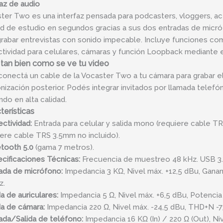
faz de audio
ter Two es una interfaz pensada para podcasters, vloggers, a
ad de estudio en segundos gracias a sus dos entradas de micr
grabar entrevistas con sonido impecable. Incluye funciones c
tividad para celulares, cámaras y función Loopback mediante 
tan bien como se ve tu video
conectá un cable de la Vocaster Two a tu cámara para grabar e
onización posterior. Podés integrar invitados por llamada tele
ndo en alta calidad.
terísticas
ctividad:
Entrada para celular y salida mono (requiere cable TR
iere cable TRS 3.5mm no incluido).
tooth 5.0
(gama 7 metros).
cificaciones Técnicas:
Frecuencia de muestreo 48 kHz. USB 3.0 
ada de micrófono:
Impedancia 3 KΩ, Nivel máx. +12,5 dBu, Gana
z.
da de auriculares:
Impedancia 5 Ω, Nivel máx. +6,5 dBu, Potenci
da de cámara:
Impedancia 220 Ω, Nivel máx. -24,5 dBu, THD+N -7
ada/Salida de teléfono:
Impedancia 16 KΩ (In) / 220 Ω (Out), Ni