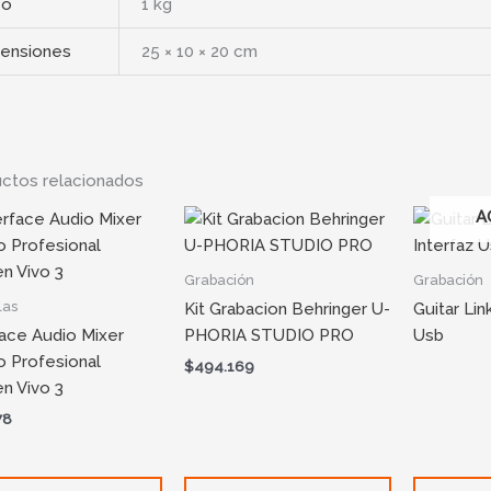
so
1 kg
ensiones
25 × 10 × 20 cm
ctos relacionados
A
Grabación
Grabación
las
Kit Grabacion Behringer U-
Guitar Lin
face Audio Mixer
PHORIA STUDIO PRO
Usb
o Profesional
$
494.169
n Vivo 3
78