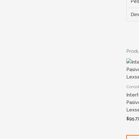
Pe
Dim
Produ
Conso
Inter
Pasiv
Lexse
$
95.7