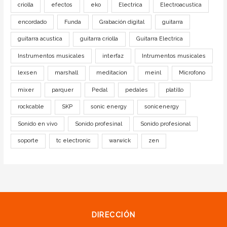
criolla
efectos
eko
Electrica
Electroacustica
encordado
Funda
Grabación digital
guitarra
guitarra acustica
guitarra criolla
Guitarra Electrica
Instrumentos musicales
interfaz
Intrumentos musicales
lexsen
marshall
meditacion
meinl
Microfono
mixer
parquer
Pedal
pedales
platillo
rockcable
SKP
sonic energy
sonicenergy
Sonido en vivo
Sonido profesinal
Sonido profesional
soporte
tc electronic
warwick
zen
DIRECCIÓN