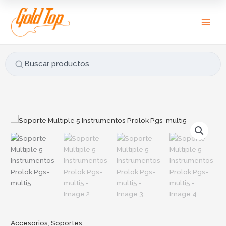
Ir
B
al
u
contenido
s
c
a
Buscar productos
r
p
o
r
Soporte
:
Multiple
5
Instrumentos
Prolok
Pgs-
multi5
cantidad
Accesorios
,
Soportes