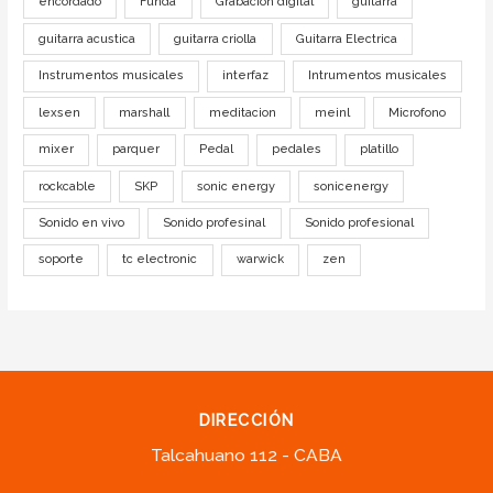
encordado
Funda
Grabación digital
guitarra
guitarra acustica
guitarra criolla
Guitarra Electrica
Instrumentos musicales
interfaz
Intrumentos musicales
lexsen
marshall
meditacion
meinl
Microfono
mixer
parquer
Pedal
pedales
platillo
rockcable
SKP
sonic energy
sonicenergy
Sonido en vivo
Sonido profesinal
Sonido profesional
soporte
tc electronic
warwick
zen
DIRECCIÓN
Talcahuano 112 - CABA