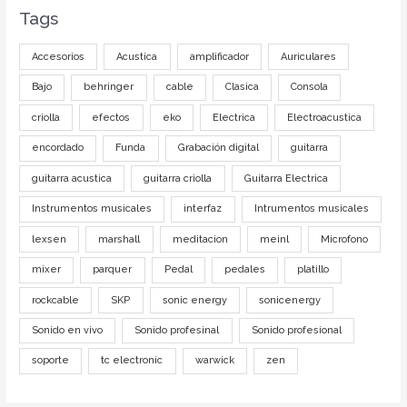
Tags
Accesorios
Acustica
amplificador
Auriculares
Bajo
behringer
cable
Clasica
Consola
criolla
efectos
eko
Electrica
Electroacustica
encordado
Funda
Grabación digital
guitarra
guitarra acustica
guitarra criolla
Guitarra Electrica
Instrumentos musicales
interfaz
Intrumentos musicales
lexsen
marshall
meditacion
meinl
Microfono
mixer
parquer
Pedal
pedales
platillo
rockcable
SKP
sonic energy
sonicenergy
Sonido en vivo
Sonido profesinal
Sonido profesional
soporte
tc electronic
warwick
zen