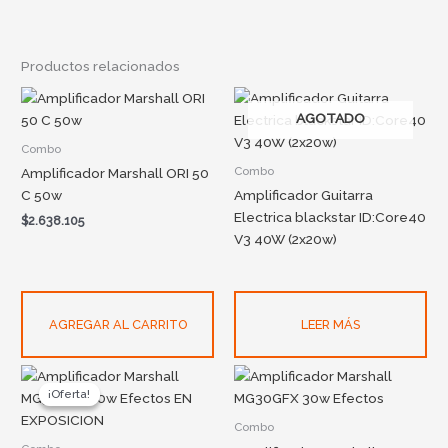
Productos relacionados
AGOTADO
Combo
Combo
Amplificador Marshall ORI 50
C 50w
Amplificador Guitarra
Electrica blackstar ID:Core40
$
2.638.105
V3 40W (2x20w)
AGREGAR AL CARRITO
LEER MÁS
Original
Current
price
price
¡Oferta!
¡Oferta!
was:
is:
$1.056.504.
$899.999.
Combo