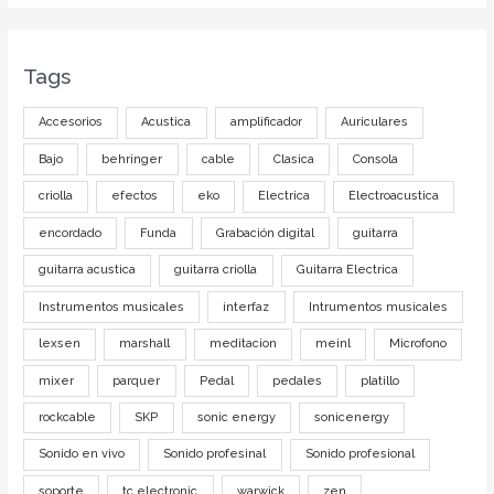
Tags
Accesorios
Acustica
amplificador
Auriculares
Bajo
behringer
cable
Clasica
Consola
criolla
efectos
eko
Electrica
Electroacustica
encordado
Funda
Grabación digital
guitarra
guitarra acustica
guitarra criolla
Guitarra Electrica
Instrumentos musicales
interfaz
Intrumentos musicales
lexsen
marshall
meditacion
meinl
Microfono
mixer
parquer
Pedal
pedales
platillo
rockcable
SKP
sonic energy
sonicenergy
Sonido en vivo
Sonido profesinal
Sonido profesional
soporte
tc electronic
warwick
zen