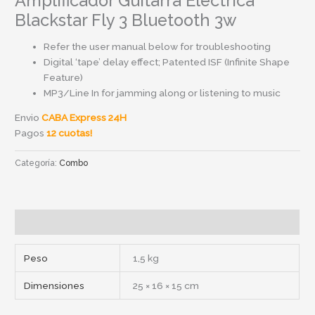
Amplificador Guitarra Electrica
Blackstar Fly 3 Bluetooth 3w
Refer the user manual below for troubleshooting
Digital ‘tape’ delay effect; Patented ISF (Infinite Shape
Feature)
MP3/Line In for jamming along or listening to music
Envio
CABA Express 24H
Pagos
12 cuotas!
Categoría:
Combo
Información adicional
Peso
1,5 kg
Dimensiones
25 × 16 × 15 cm