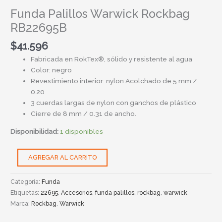
Funda Palillos Warwick Rockbag
RB22695B
$
41.596
Fabricada en RokTex®, sólido y resistente al agua
Color: negro
Revestimiento interior: nylon Acolchado de 5 mm /
0.20
3 cuerdas largas de nylon con ganchos de plástico
Cierre de 8 mm / 0.31 de ancho.
Disponibilidad:
1 disponibles
AGREGAR AL CARRITO
Categoría:
Funda
Etiquetas:
22695
,
Accesorios
,
funda palillos
,
rockbag
,
warwick
Marca:
Rockbag
,
Warwick