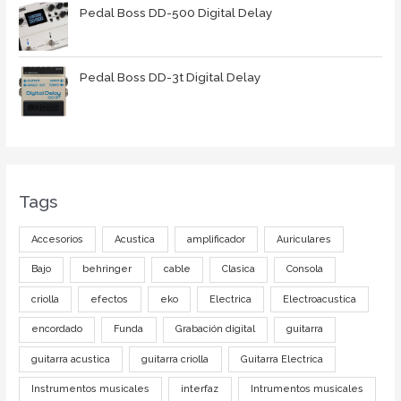
Pedal Boss DD-500 Digital Delay
Pedal Boss DD-3t Digital Delay
Tags
Accesorios
Acustica
amplificador
Auriculares
Bajo
behringer
cable
Clasica
Consola
criolla
efectos
eko
Electrica
Electroacustica
encordado
Funda
Grabación digital
guitarra
guitarra acustica
guitarra criolla
Guitarra Electrica
Instrumentos musicales
interfaz
Intrumentos musicales