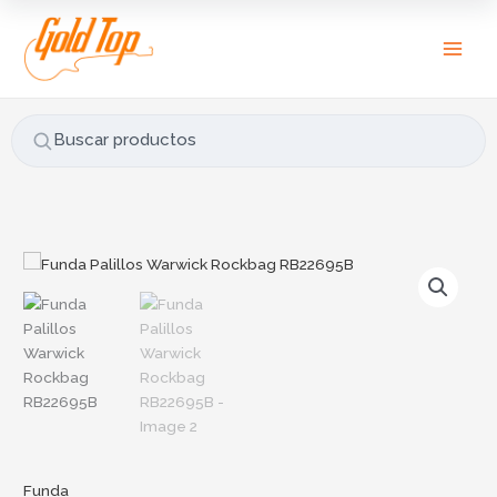
Ir
B
al
u
contenido
s
c
a
Buscar productos
r
p
o
r
Funda
:
Palillos
Warwick
Rockbag
RB22695B
cantidad
Funda