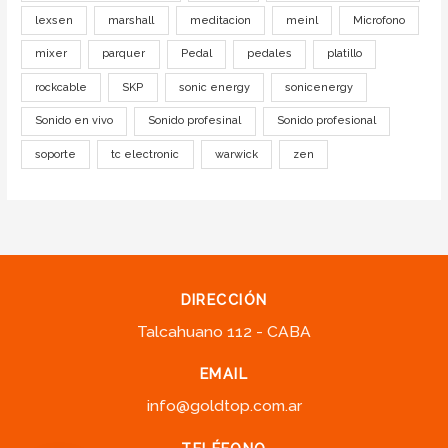
lexsen
marshall
meditacion
meinl
Microfono
mixer
parquer
Pedal
pedales
platillo
rockcable
SKP
sonic energy
sonicenergy
Sonido en vivo
Sonido profesinal
Sonido profesional
soporte
tc electronic
warwick
zen
DIRECCIÓN
Talcahuano 112 - CABA
EMAIL
info@goldtop.com.ar