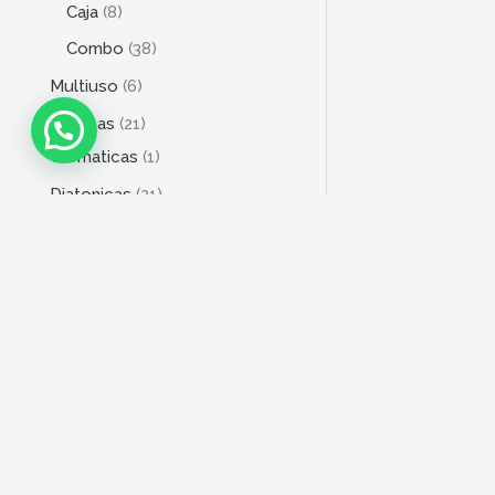
Caja
8
Combo
38
Multiuso
6
Armonicas
21
Cromaticas
1
Diatonicas
21
Bajo
20
4 Cuerdas
18
5 Cuerdas
3
6 Cuerdas
1
Baterias
76
Acústicas
2
Electrónica
10
DIRECCIÓN
Fierraje
6