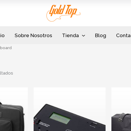
Sorted
by
popularity
cio
Sobre Nosotros
Tienda
Blog
Conta
board
ltados