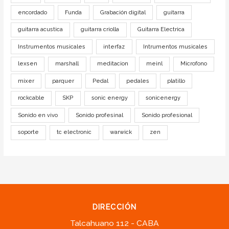
encordado
Funda
Grabación digital
guitarra
guitarra acustica
guitarra criolla
Guitarra Electrica
Instrumentos musicales
interfaz
Intrumentos musicales
lexsen
marshall
meditacion
meinl
Microfono
mixer
parquer
Pedal
pedales
platillo
rockcable
SKP
sonic energy
sonicenergy
Sonido en vivo
Sonido profesinal
Sonido profesional
soporte
tc electronic
warwick
zen
DIRECCIÓN
Talcahuano 112 - CABA