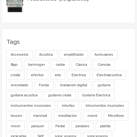
Tags
Accesorios
Acustica
amplificador
Auriculares
Bajo
behringer
cable
Clasica
Consola
criolla
efectos
eko
Electrica
Electroacustica
encordado
Funda
Grabación digital
guitarra
guitarra acustica
guitarra criolla
Guitarra Electrica
Instrumentos musicales
interfaz
Intrumentos musicales
lexsen
marshall
meditacion
meinl
Microfono
mixer
parquer
Pedal
pedales
platillo
rockcable
SKP
sonic energy
sonicenergy