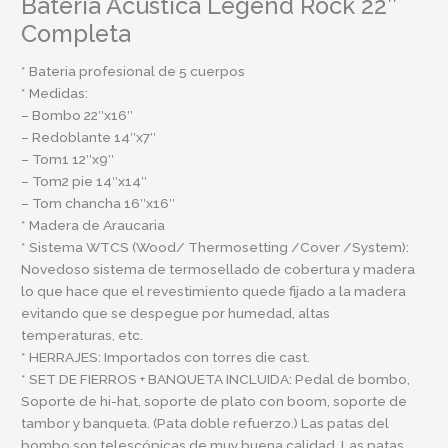
Bateria Acustica Legend Rock 22″
Completa
* Bateria profesional de 5 cuerpos
* Medidas:
– Bombo 22″x16″
– Redoblante 14″x7″
– Tom1 12″x9″
– Tom2 pie 14″x14″
– Tom chancha 16″x16″
* Madera de Araucaria
* Sistema WTCS (Wood/ Thermosetting /Cover /System):
Novedoso sistema de termosellado de cobertura y madera
lo que hace que el revestimiento quede fijado a la madera
evitando que se despegue por humedad, altas
temperaturas, etc.
* HERRAJES: Importados con torres die cast.
* SET DE FIERROS + BANQUETA INCLUIDA: Pedal de bombo,
Soporte de hi-hat, soporte de plato con boom, soporte de
tambor y banqueta. (Pata doble refuerzo.) Las patas del
bombo son telescópicas de muy buena calidad. Las patas