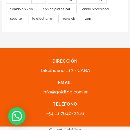
Sonido en vivo
Sonido profesinal
Sonido profesional
soporte
tc electronic
warwick
zen
DIRECCIÓN
Talcahuano 112 - CABA
EMAIL
info@goldtop.com.ar
TELÉFONO
+54 11 7640-2216
© 2026 Gold Top