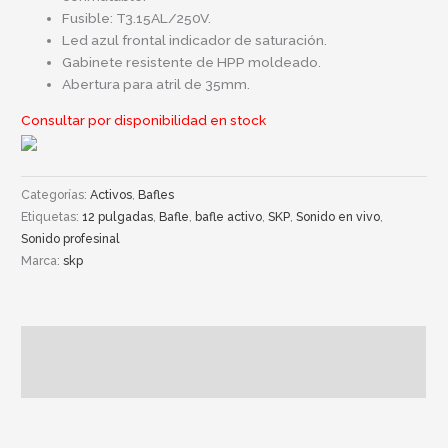
Fusible: T3.15AL/250V.
Led azul frontal indicador de saturación.
Gabinete resistente de HPP moldeado.
Abertura para atril de 35mm.
Consultar por disponibilidad en stock
Categorías:
Activos
,
Bafles
Etiquetas:
12 pulgadas
,
Bafle
,
bafle activo
,
SKP
,
Sonido en vivo
,
Sonido profesinal
Marca:
skp
Descripción
Información adicional