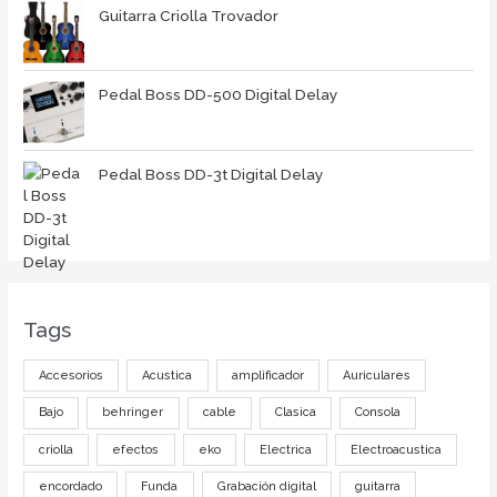
Guitarra Criolla Trovador
Pedal Boss DD-500 Digital Delay
Pedal Boss DD-3t Digital Delay
Tags
Accesorios
Acustica
amplificador
Auriculares
Bajo
behringer
cable
Clasica
Consola
criolla
efectos
eko
Electrica
Electroacustica
encordado
Funda
Grabación digital
guitarra