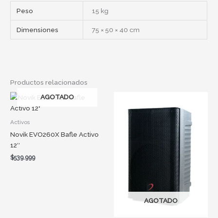
Peso
15 kg
Dimensiones
75 × 50 × 40 cm
Productos relacionados
AGOTADO
Activos
Novik EVO260X Bafle Activo
12″
$
539.999
AGOTADO