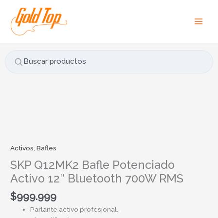
Ir
B
al
u
contenido
s
c
a
Buscar productos
r
p
o
r
:
Activos
,
Bafles
SKP Q12MK2 Bafle Potenciado
Activo 12″ Bluetooth 700W RMS
$
999.999
Parlante activo profesional.