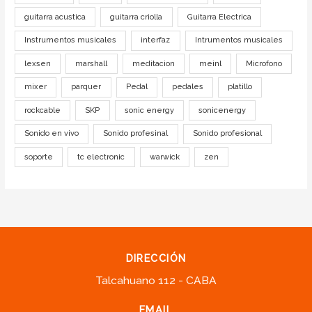
guitarra acustica
guitarra criolla
Guitarra Electrica
Instrumentos musicales
interfaz
Intrumentos musicales
lexsen
marshall
meditacion
meinl
Microfono
mixer
parquer
Pedal
pedales
platillo
rockcable
SKP
sonic energy
sonicenergy
Sonido en vivo
Sonido profesinal
Sonido profesional
soporte
tc electronic
warwick
zen
DIRECCIÓN
Talcahuano 112 - CABA
EMAIL