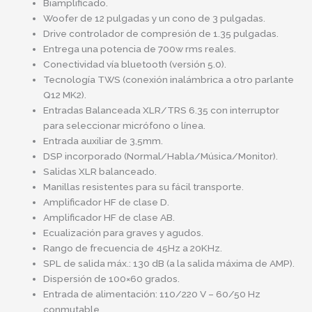
Biamplificado.
Woofer de 12 pulgadas y un cono de 3 pulgadas.
Drive controlador de compresión de 1.35 pulgadas.
Entrega una potencia de 700w rms reales.
Conectividad vía bluetooth (versión 5.0).
Tecnología TWS (conexión inalámbrica a otro parlante
Q12 MK2).
Entradas Balanceada XLR/TRS 6.35 con interruptor
para seleccionar micrófono o línea.
Entrada auxiliar de 3,5mm.
DSP incorporado (Normal/Habla/Música/Monitor).
Salidas XLR balanceado.
Manillas resistentes para su fácil transporte.
Amplificador HF de clase D.
Amplificador HF de clase AB.
Ecualización para graves y agudos.
Rango de frecuencia de 45Hz a 20KHz.
SPL de salida máx.: 130 dB (a la salida máxima de AMP).
Dispersión de 100×60 grados.
Entrada de alimentación: 110/220 V – 60/50 Hz
conmutable.