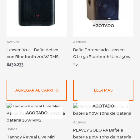
AGOTADO
Activos
Activos
Lexsen X12 – Bafle Activo
Bafle Potenciado Lexsen
con Bluetooth 200W RMS
Qtz15a Bluetooth Usb 250w
15
$
430.233
AGREGAR AL CARRITO
LEER MÁS
AGOTADO
AGOTADO
Activos
Bafles
PEAVEY SOLO PA Bafle a
Tannoy Reveal Live Mini
batería 90W 10hs de batería