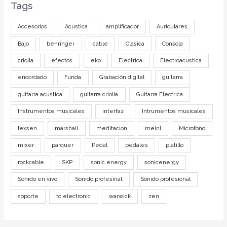
Tags
Accesorios
Acustica
amplificador
Auriculares
Bajo
behringer
cable
Clasica
Consola
criolla
efectos
eko
Electrica
Electroacustica
encordado
Funda
Grabación digital
guitarra
guitarra acustica
guitarra criolla
Guitarra Electrica
Instrumentos musicales
interfaz
Intrumentos musicales
lexsen
marshall
meditacion
meinl
Microfono
mixer
parquer
Pedal
pedales
platillo
rockcable
SKP
sonic energy
sonicenergy
Sonido en vivo
Sonido profesinal
Sonido profesional
soporte
tc electronic
warwick
zen