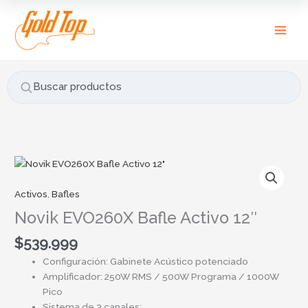
Ir
B
al
u
contenido
s
c
a
Buscar productos
r
p
o
r
:
Activos
,
Bafles
Novik EVO260X Bafle Activo 12″
$
539.999
Configuración: Gabinete Acústico potenciado
Amplificador: 250W RMS / 500W Programa / 1000W
Pico
Sistema de 3 canales: