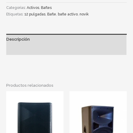
Categorías:
Activos
,
Bafles
Etiquetas:
12 pulgadas
,
Bafle
,
bafle activo
,
novik
Descripción
Información adicional
Productos relacionados