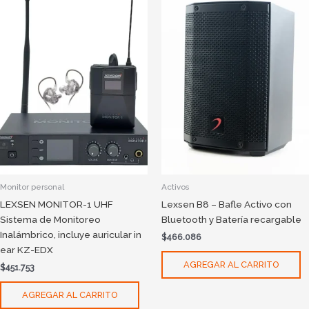
Monitor personal
Activos
LEXSEN MONITOR-1 UHF
Lexsen B8 – Bafle Activo con
Sistema de Monitoreo
Bluetooth y Batería recargable
Inalámbrico, incluye auricular in
$
466.086
ear KZ-EDX
AGREGAR AL CARRITO
$
451.753
AGREGAR AL CARRITO