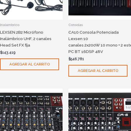
Inalambrico
Consolas
LEXSEN 2B2 Micrófono
CA10 Consola Potenciada
Inalámbrico UHF, 2 canales
Lexsen 10
Head Set FX fija
canales 2x200W 10 mono + 2 es
PC BT 16DSP 48V
$
143.419
$
546.781
AGREGAR AL CARRITO
AGREGAR AL CARRITO