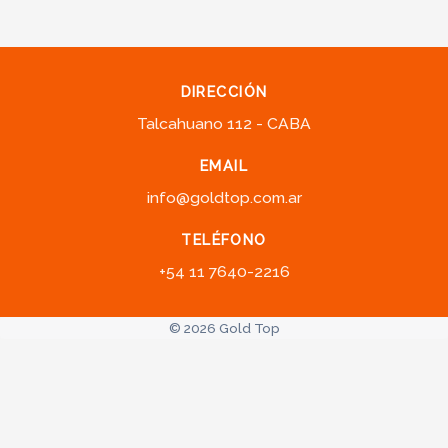
DIRECCIÓN
Talcahuano 112 - CABA
EMAIL
info@goldtop.com.ar
TELÉFONO
+54 11 7640-2216
© 2026 Gold Top