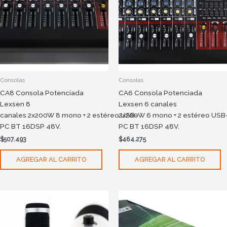
Consolas
Consolas
CA8 Consola Potenciada
CA6 Consola Potenciada
Lexsen 8
Lexsen 6 canales
canales 2x200W 8 mono + 2 estéreo USB-
2x200W 6 mono + 2 estéreo USB
PC BT 16DSP 48V.
PC BT 16DSP 48V.
$
507.493
$
464.275
AGREGAR AL CARRITO
AGREGAR AL CARRITO