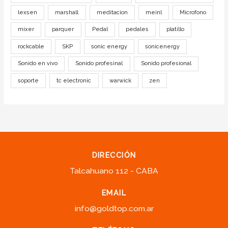
lexsen
marshall
meditacion
meinl
Microfono
mixer
parquer
Pedal
pedales
platillo
rockcable
SKP
sonic energy
sonicenergy
Sonido en vivo
Sonido profesinal
Sonido profesional
soporte
tc electronic
warwick
zen
DIRECCIÓN
Talcahuano 112 - CABA
EMAIL
info@goldtop.com.ar