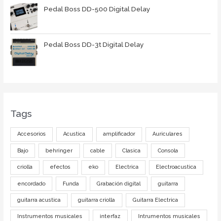
Pedal Boss DD-500 Digital Delay
Pedal Boss DD-3t Digital Delay
Tags
Accesorios
Acustica
amplificador
Auriculares
Bajo
behringer
cable
Clasica
Consola
criolla
efectos
eko
Electrica
Electroacustica
encordado
Funda
Grabación digital
guitarra
guitarra acustica
guitarra criolla
Guitarra Electrica
Instrumentos musicales
interfaz
Intrumentos musicales