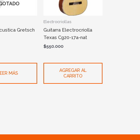
GOTADO
Electrocriollas
Acustica Gretsch
Guitarra Electrocriolla
Texas Cg20-17a-nat
$
550.000
AGREGAR AL
EER MÁS
CARRITO