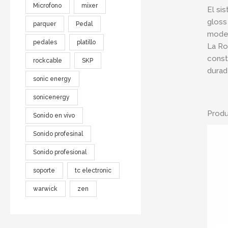
Microfono
mixer
El si
gloss
parquer
Pedal
moder
pedales
platillo
La Ro
const
rockcable
SKP
durad
sonic energy
sonicenergy
Produ
Sonido en vivo
Sonido profesinal
Sonido profesional
soporte
tc electronic
warwick
zen