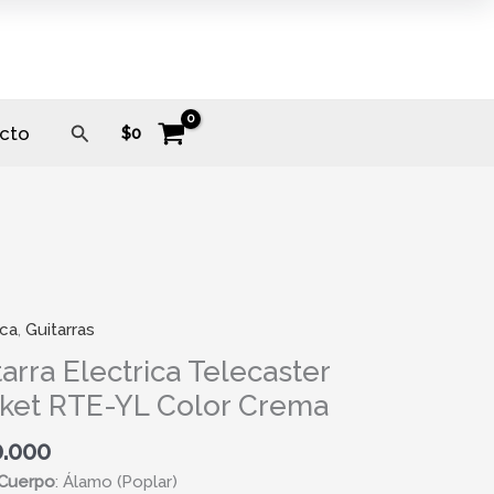
Buscar
cto
$
0
ica
,
Guitarras
a
ica
arra Electrica Telecaster
ster
ket RTE-YL Color Crema
t
0.000
Cuerpo
:
Álamo (Poplar)