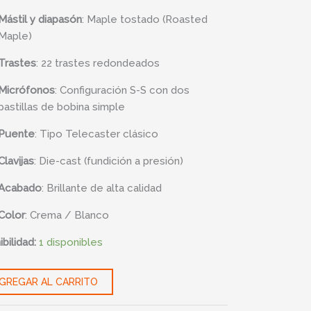
Mástil y diapasón
:
Maple tostado (Roasted
ad
Maple)
Trastes
:
22 trastes redondeados
Micrófonos
:
Configuración S-S con dos
pastillas de bobina simple
Puente
:
Tipo Telecaster clásico
Clavijas
:
Die-cast (fundición a presión)
Acabado
:
Brillante de alta calidad
Color
:
Crema / Blanco
bilidad:
1 disponibles
GREGAR AL CARRITO