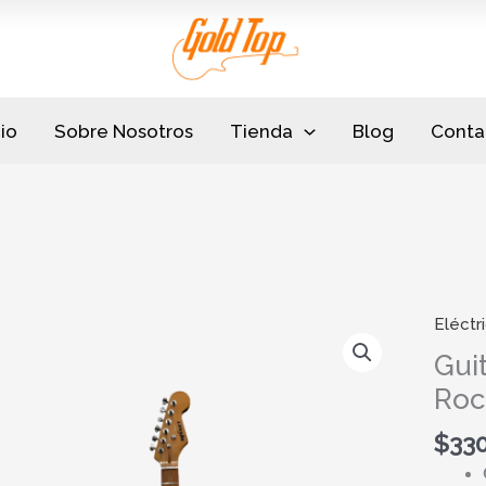
cio
Sobre Nosotros
Tienda
Blog
Conta
Eléctr
Guitarr
Electr
Guit
Teleca
Roc
Rocke
RTE-
$
33
YL
Color