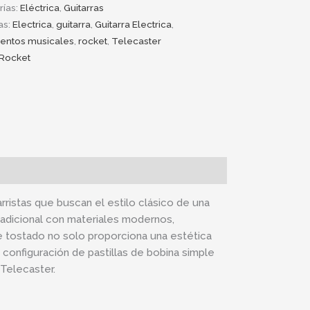
rías:
Eléctrica
,
Guitarras
as:
Electrica
,
guitarra
,
Guitarra Electrica
,
mentos musicales
,
rocket
,
Telecaster
Rocket
ristas que buscan el estilo clásico de una
adicional con materiales modernos,
e tostado no solo proporciona una estética
a configuración de pastillas de bobina simple
 Telecaster.