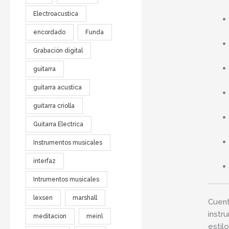
Electroacustica
encordado
Funda
Grabación digital
guitarra
guitarra acustica
guitarra criolla
Guitarra Electrica
Instrumentos musicales
interfaz
Intrumentos musicales
lexsen
marshall
Cuent
instr
meditacion
meinl
estil