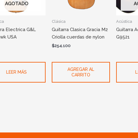
AGOTADO
A
ica
Clásica
Acústica
rra Electrica G&L
Guitarra Clasica Gracia M2
Guitarra 
awk USA
Criolla cuerdas de nylon
G9521
$
254.100
AGREGAR AL
LEER MÁS
L
CARRITO