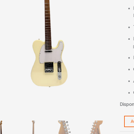
Crema
cantid
Disponi
A