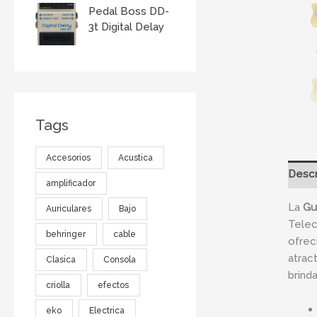
Pedal Boss DD-
3t Digital Delay
Tags
Accesorios
Acustica
Descr
amplificador
La
Gu
Auriculares
Bajo
Telec
behringer
cable
ofrec
atrac
Clasica
Consola
brinda
criolla
efectos
eko
Electrica