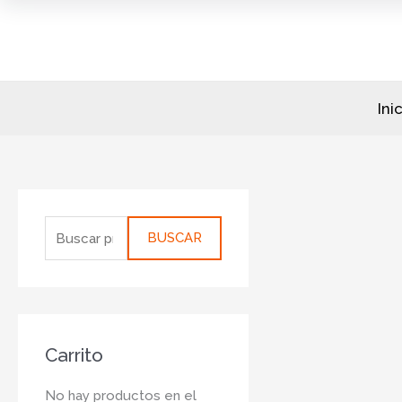
Ir
al
contenido
Ini
B
u
BUSCAR
s
c
a
r
Carrito
p
o
No hay productos en el