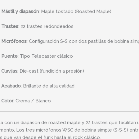
Mástil y diapasón
:
Maple tostado (Roasted Maple)
Trastes
:
22 trastes redondeados
Micrófonos
:
Configuración S-S con dos pastillas de bobina sim
Puente
:
Tipo Telecaster clásico
Clavijas
:
Die-cast (fundición a presión)
Acabado
:
Brillante de alta calidad
Color
:
Crema / Blanco
a con un diapasón de roasted maple y 22 trastes que facilitan u
umento. Los tres micrófonos WSC de bobina simple (S-S-S) entreg
os que van desde el funk hasta el rock clásico.