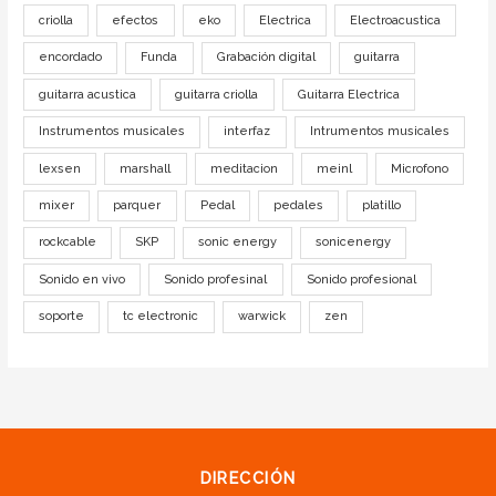
criolla
efectos
eko
Electrica
Electroacustica
encordado
Funda
Grabación digital
guitarra
guitarra acustica
guitarra criolla
Guitarra Electrica
Instrumentos musicales
interfaz
Intrumentos musicales
lexsen
marshall
meditacion
meinl
Microfono
mixer
parquer
Pedal
pedales
platillo
rockcable
SKP
sonic energy
sonicenergy
Sonido en vivo
Sonido profesinal
Sonido profesional
soporte
tc electronic
warwick
zen
DIRECCIÓN