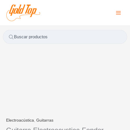
Ir
B
al
u
contenido
s
c
a
Buscar productos
r
p
o
r
:
Electroacústica
,
Guitarras