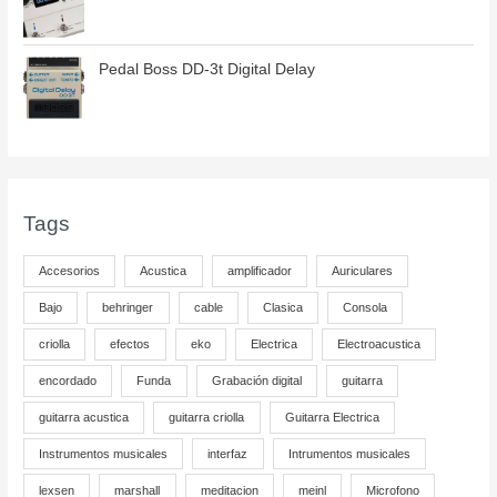
Pedal Boss DD-3t Digital Delay
Tags
Accesorios
Acustica
amplificador
Auriculares
Bajo
behringer
cable
Clasica
Consola
criolla
efectos
eko
Electrica
Electroacustica
encordado
Funda
Grabación digital
guitarra
guitarra acustica
guitarra criolla
Guitarra Electrica
Instrumentos musicales
interfaz
Intrumentos musicales
lexsen
marshall
meditacion
meinl
Microfono