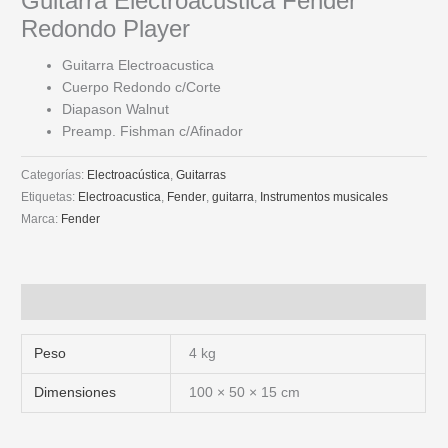
Guitarra Electroacustica Fender
Redondo Player
Guitarra Electroacustica
Cuerpo Redondo c/Corte
Diapason Walnut
Preamp. Fishman c/Afinador
Categorías:
Electroacústica
,
Guitarras
Etiquetas:
Electroacustica
,
Fender
,
guitarra
,
Instrumentos musicales
Marca:
Fender
Información adicional
Peso
4 kg
Dimensiones
100 × 50 × 15 cm