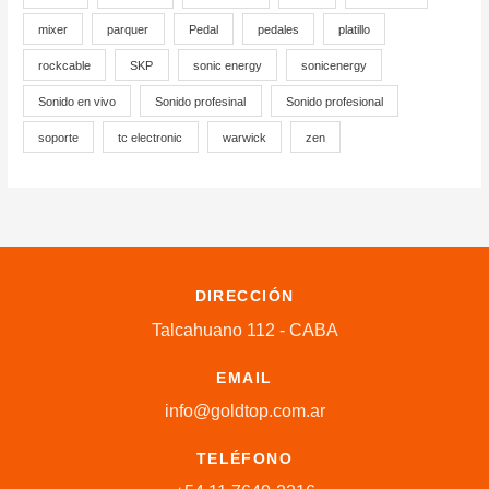
mixer
parquer
Pedal
pedales
platillo
rockcable
SKP
sonic energy
sonicenergy
Sonido en vivo
Sonido profesinal
Sonido profesional
soporte
tc electronic
warwick
zen
DIRECCIÓN
Talcahuano 112 - CABA
EMAIL
info@goldtop.com.ar
TELÉFONO