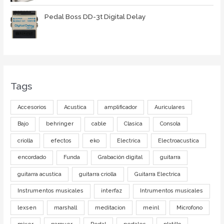
Pedal Boss DD-3t Digital Delay
Tags
Accesorios
Acustica
amplificador
Auriculares
Bajo
behringer
cable
Clasica
Consola
criolla
efectos
eko
Electrica
Electroacustica
encordado
Funda
Grabación digital
guitarra
guitarra acustica
guitarra criolla
Guitarra Electrica
Instrumentos musicales
interfaz
Intrumentos musicales
lexsen
marshall
meditacion
meinl
Microfono