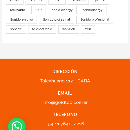
mixer
parquer
Pedal
pedales
platillo
rockcable
SKP
sonic energy
sonicenergy
Sonido en vivo
Sonido profesinal
Sonido profesional
soporte
tc electronic
warwick
zen
DIRECCIÓN
Talcahuano 112 - CABA
EMAIL
info@goldtop.com.ar
TELÉFONO
+54 11 7640-2216