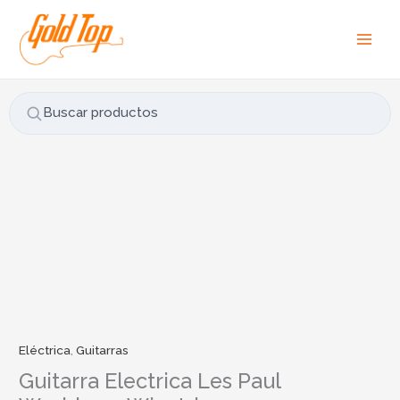
Ir
B
al
u
contenido
s
c
a
Buscar productos
r
p
o
r
:
Eléctrica
,
Guitarras
Guitarra Electrica Les Paul