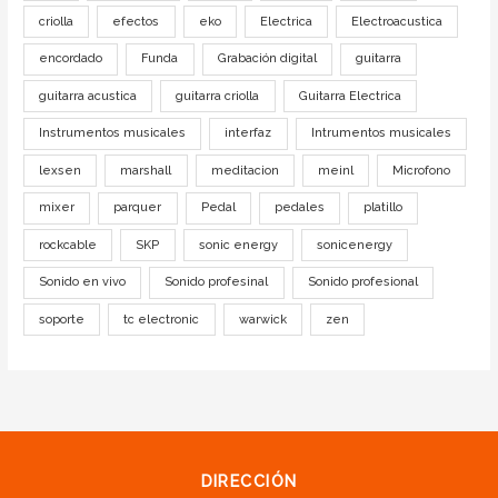
criolla
efectos
eko
Electrica
Electroacustica
encordado
Funda
Grabación digital
guitarra
guitarra acustica
guitarra criolla
Guitarra Electrica
Instrumentos musicales
interfaz
Intrumentos musicales
lexsen
marshall
meditacion
meinl
Microfono
mixer
parquer
Pedal
pedales
platillo
rockcable
SKP
sonic energy
sonicenergy
Sonido en vivo
Sonido profesinal
Sonido profesional
soporte
tc electronic
warwick
zen
DIRECCIÓN