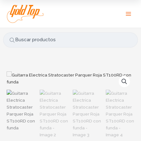
Ir
B
al
u
contenido
s
c
a
Buscar productos
r
p
o
r
Guitarra
:
Electrica
Stratocaster
Parquer
Roja
ST100RD
con
funda
cantidad