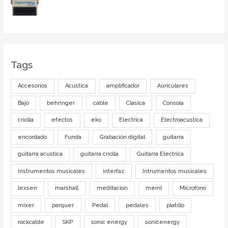
Tags
Accesorios
Acustica
amplificador
Auriculares
Bajo
behringer
cable
Clasica
Consola
criolla
efectos
eko
Electrica
Electroacustica
encordado
Funda
Grabación digital
guitarra
guitarra acustica
guitarra criolla
Guitarra Electrica
Instrumentos musicales
interfaz
Intrumentos musicales
lexsen
marshall
meditacion
meinl
Microfono
mixer
parquer
Pedal
pedales
platillo
rockcable
SKP
sonic energy
sonicenergy