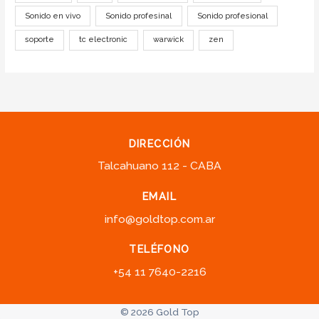
Sonido en vivo
Sonido profesinal
Sonido profesional
soporte
tc electronic
warwick
zen
DIRECCIÓN
Talcahuano 112 - CABA
EMAIL
info@goldtop.com.ar
TELÉFONO
+54 11 7640-2216
© 2026 Gold Top