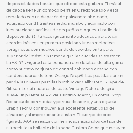
de posibilidades tonales que ofrece esta guitarra. El mástil
de caoba tiene un cómodo perfil en C redondeado y está
rematado con un diapasón de palisandro ribeteado,
equipado con 22 trastes medium jumbo y adornado con
incrustaciones acrílicas de pequeños bloques. El radio del
diapasón de 12″ la hace igualmente adecuada para tocar
acordes básicos en primera posición y líneas melódicas
vertiginosas con muchos bends de cuerdas en la parte
superior del mástil sin temor a que las cuerdas se trasteen.
La ES-335 Figured está equipada con detalles de alta gama
como nuestro conjunto de control cableado a mano con
condensadores de tono Orange Drop®. Las pastillas son un
par de las nuevas pastillas humbucker Calibrated T-Type de
Gibson. Los afinadores de estilo Vintage Deluxe de giro
suave, un puente ABR-1 de aluminio ligero y un cordal Stop
Bar anclado con ruedas y pernos de acero, y una cejuela
Graph Tech® contribuyen a la excelente estabilidad de
afinación y al impresionante sustain. El cuerpo de arce
figurado AAA se realza con hermosos acabados de laca de
nitrocelulosa brillante de la serie Custom Color, que incluyen