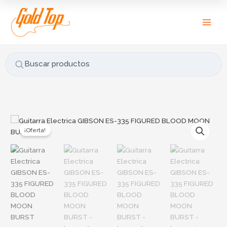
Ir
B
al
u
contenido
s
c
a
Buscar productos
r
p
o
r
Original
Current
Guitarra
price
price
:
¡Oferta!
Electrica
was:
is:
GIBSON
$11.996.424.
$9.597.139.
ES-
335
FIGURED
BLOOD
MOON
BURST
cantidad