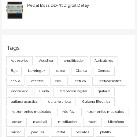
Pedal Boss DD-3t Digital Delay
Tags
Accesorios
Acustica
amplificador
Auriculares
Bajo
behringer
cable
Clasica
Consola
criolla
efectos
eko
Electrica
Electroacustica
encordado
Funda
Grabación digital
guitarra
guitarra acustica
guitarra criolla
Guitarra Electrica
Instrumentos musicales
interfaz
Intrumentos musicales
lexsen
marshall
meditacion
meinl
Microfono
mixer
parquer
Pedal
pedales
platillo