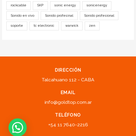
rockcable
SKP
sonic energy
sonicenergy
Sonido en vivo
Sonido profesinal
Sonido profesional
soporte
tc electronic
warwick
zen
DIRECCIÓN
Talcahuano 112 - CABA
EMAIL
info@goldtop.com.ar
TELÉFONO
+54 11 7640-2216