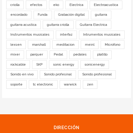
criolla
efectos
eko
Electrica
Electroacustica
encordado
Funda
Grabación digital
guitarra
guitarra acustica
guitarra criolla
Guitarra Electrica
Instrumentos musicales
interfaz
Intrumentos musicales
lexsen
marshall
meditacion
meinl
Microfono
mixer
parquer
Pedal
pedales
platillo
rockcable
SKP
sonic energy
sonicenergy
Sonido en vivo
Sonido profesinal
Sonido profesional
soporte
tc electronic
warwick
zen
DIRECCIÓN