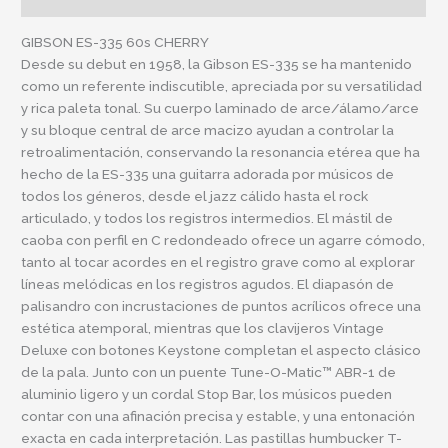
GIBSON ES-335 60s CHERRY
Desde su debut en 1958, la Gibson ES-335 se ha mantenido
como un referente indiscutible, apreciada por su versatilidad
y rica paleta tonal. Su cuerpo laminado de arce/álamo/arce
y su bloque central de arce macizo ayudan a controlar la
retroalimentación, conservando la resonancia etérea que ha
hecho de la ES-335 una guitarra adorada por músicos de
todos los géneros, desde el jazz cálido hasta el rock
articulado, y todos los registros intermedios. El mástil de
caoba con perfil en C redondeado ofrece un agarre cómodo,
tanto al tocar acordes en el registro grave como al explorar
líneas melódicas en los registros agudos. El diapasón de
palisandro con incrustaciones de puntos acrílicos ofrece una
estética atemporal, mientras que los clavijeros Vintage
Deluxe con botones Keystone completan el aspecto clásico
de la pala. Junto con un puente Tune-O-Matic™ ABR-1 de
aluminio ligero y un cordal Stop Bar, los músicos pueden
contar con una afinación precisa y estable, y una entonación
exacta en cada interpretación. Las pastillas humbucker T-