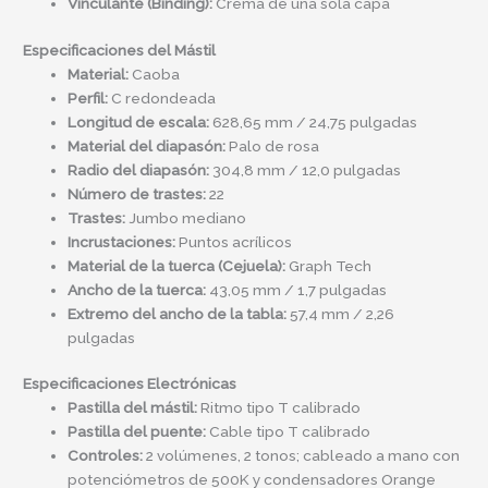
Vinculante (Binding):
Crema de una sola capa
Especificaciones del Mástil
Material:
Caoba
Perfil:
C redondeada
Longitud de escala:
628,65 mm / 24,75 pulgadas
Material del diapasón:
Palo de rosa
Radio del diapasón:
304,8 mm / 12,0 pulgadas
Número de trastes:
22
Trastes:
Jumbo mediano
Incrustaciones:
Puntos acrílicos
Material de la tuerca (Cejuela):
Graph Tech
Ancho de la tuerca:
43,05 mm / 1,7 pulgadas
Extremo del ancho de la tabla:
57,4 mm / 2,26
pulgadas
Especificaciones Electrónicas
Pastilla del mástil:
Ritmo tipo T calibrado
Pastilla del puente:
Cable tipo T calibrado
Controles:
2 volúmenes, 2 tonos; cableado a mano con
potenciómetros de 500K y condensadores Orange