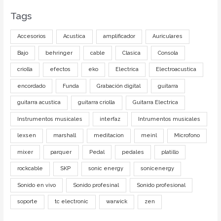
Tags
Accesorios
Acustica
amplificador
Auriculares
Bajo
behringer
cable
Clasica
Consola
criolla
efectos
eko
Electrica
Electroacustica
encordado
Funda
Grabación digital
guitarra
guitarra acustica
guitarra criolla
Guitarra Electrica
Instrumentos musicales
interfaz
Intrumentos musicales
lexsen
marshall
meditacion
meinl
Microfono
mixer
parquer
Pedal
pedales
platillo
rockcable
SKP
sonic energy
sonicenergy
Sonido en vivo
Sonido profesinal
Sonido profesional
soporte
tc electronic
warwick
zen