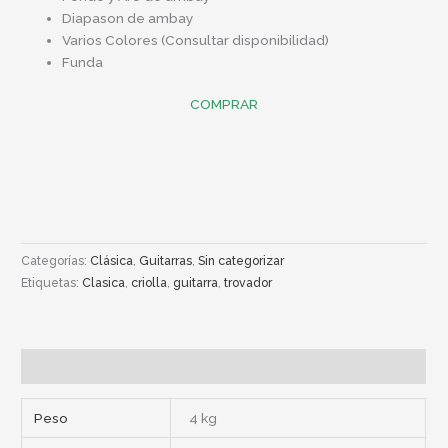
Diapason de ambay
Varios Colores (Consultar disponibilidad)
Funda
COMPRAR
Categorías:
Clásica
,
Guitarras
,
Sin categorizar
Etiquetas:
Clasica
,
criolla
,
guitarra
,
trovador
Información adicional
Peso
4 kg