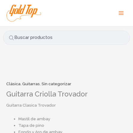
Ir
B
al
u
contenido
s
c
a
Buscar productos
r
p
o
r
:
Clásica
,
Guitarras
,
Sin categorizar
Guitarra Criolla Trovador
Guitarra Clasica Trovador
Mastil de ambay
Tapa de pino
Fondo y Aro de ambay