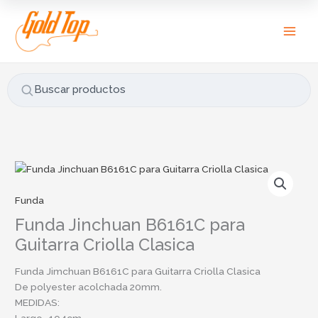
Ir
B
al
u
contenido
s
c
a
Buscar productos
r
p
o
r
:
Funda
Funda Jinchuan B6161C para
Guitarra Criolla Clasica
Funda Jimchuan B6161C para Guitarra Criolla Clasica
De polyester acolchada 20mm.
MEDIDAS:
Largo= 104cm