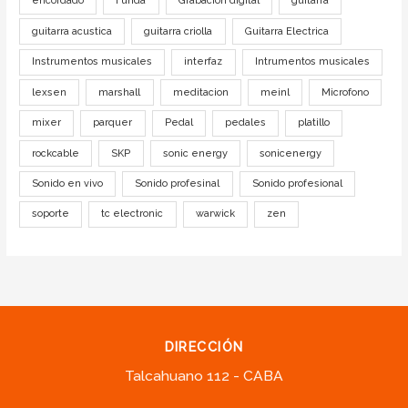
encordado
Funda
Grabación digital
guitarra
guitarra acustica
guitarra criolla
Guitarra Electrica
Instrumentos musicales
interfaz
Intrumentos musicales
lexsen
marshall
meditacion
meinl
Microfono
mixer
parquer
Pedal
pedales
platillo
rockcable
SKP
sonic energy
sonicenergy
Sonido en vivo
Sonido profesinal
Sonido profesional
soporte
tc electronic
warwick
zen
DIRECCIÓN
Talcahuano 112 - CABA