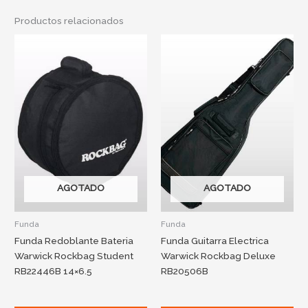
Productos relacionados
AGOTADO
AGOTADO
Funda
Funda
Funda Redoblante Bateria
Funda Guitarra Electrica
Warwick Rockbag Student
Warwick Rockbag Deluxe
RB22446B 14×6.5
RB20506B