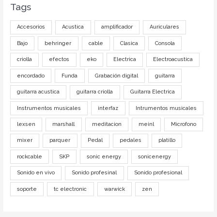
Tags
Accesorios
Acustica
amplificador
Auriculares
Bajo
behringer
cable
Clasica
Consola
criolla
efectos
eko
Electrica
Electroacustica
encordado
Funda
Grabación digital
guitarra
guitarra acustica
guitarra criolla
Guitarra Electrica
Instrumentos musicales
interfaz
Intrumentos musicales
lexsen
marshall
meditacion
meinl
Microfono
mixer
parquer
Pedal
pedales
platillo
rockcable
SKP
sonic energy
sonicenergy
Sonido en vivo
Sonido profesinal
Sonido profesional
soporte
tc electronic
warwick
zen