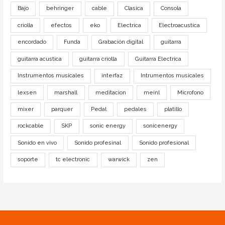
Bajo
behringer
cable
Clasica
Consola
criolla
efectos
eko
Electrica
Electroacustica
encordado
Funda
Grabación digital
guitarra
guitarra acustica
guitarra criolla
Guitarra Electrica
Instrumentos musicales
interfaz
Intrumentos musicales
lexsen
marshall
meditacion
meinl
Microfono
mixer
parquer
Pedal
pedales
platillo
rockcable
SKP
sonic energy
sonicenergy
Sonido en vivo
Sonido profesinal
Sonido profesional
soporte
tc electronic
warwick
zen