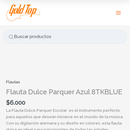
Ir
B
al
u
contenido
s
c
a
Buscar productos
r
p
o
r
Flauta
:
Dulce
Parquer
Flautas
Azul
Flauta Dulce Parquer Azul 8TKBLUE
8TKBLUE
cantidad
$
6.000
La Flauta Dulce Parquer Escolar es el instrumento perfecto
para aquellos que desean iniciarse en el mundo de la música.
Con su digitación alemana y su diseño en colores, esta flauta
dulce es ideal para principiantes de todas las edades.