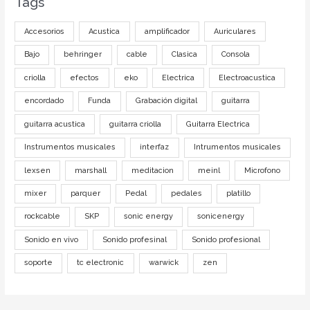
Tags
Accesorios
Acustica
amplificador
Auriculares
Bajo
behringer
cable
Clasica
Consola
criolla
efectos
eko
Electrica
Electroacustica
encordado
Funda
Grabación digital
guitarra
guitarra acustica
guitarra criolla
Guitarra Electrica
Instrumentos musicales
interfaz
Intrumentos musicales
lexsen
marshall
meditacion
meinl
Microfono
mixer
parquer
Pedal
pedales
platillo
rockcable
SKP
sonic energy
sonicenergy
Sonido en vivo
Sonido profesinal
Sonido profesional
soporte
tc electronic
warwick
zen