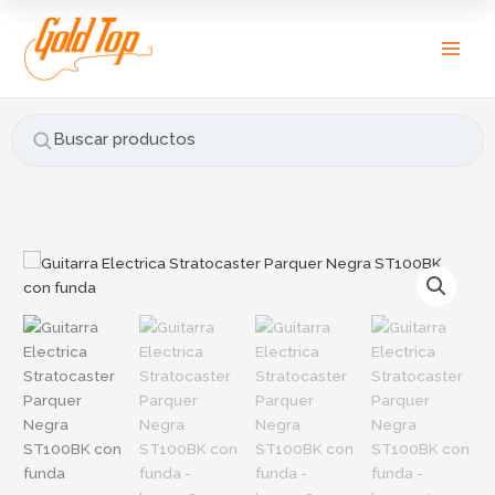
Ir
B
al
u
contenido
s
c
a
Buscar productos
r
p
o
r
Guitarra
:
Electrica
Stratocaster
Parquer
Negra
ST100BK
con
funda
cantidad