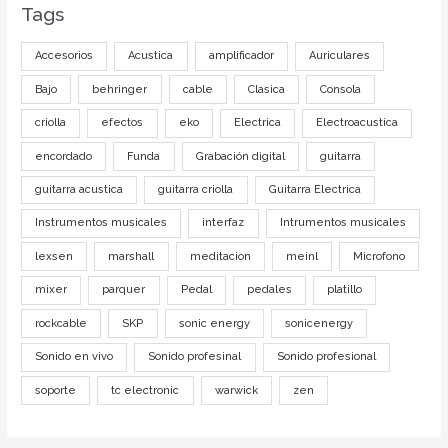
Tags
Accesorios
Acustica
amplificador
Auriculares
Bajo
behringer
cable
Clasica
Consola
criolla
efectos
eko
Electrica
Electroacustica
encordado
Funda
Grabación digital
guitarra
guitarra acustica
guitarra criolla
Guitarra Electrica
Instrumentos musicales
interfaz
Intrumentos musicales
lexsen
marshall
meditacion
meinl
Microfono
mixer
parquer
Pedal
pedales
platillo
rockcable
SKP
sonic energy
sonicenergy
Sonido en vivo
Sonido profesinal
Sonido profesional
soporte
tc electronic
warwick
zen