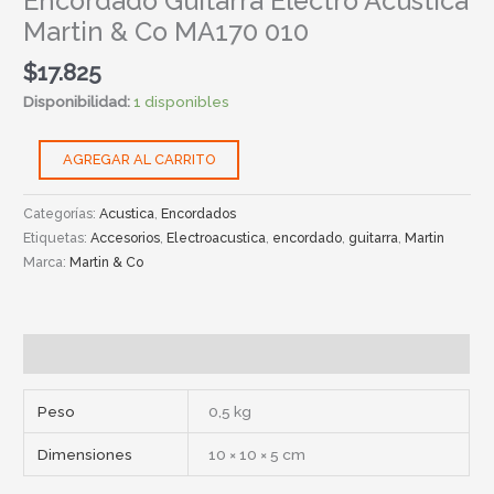
Encordado Guitarra Electro Acustica
Martin & Co MA170 010
$
17.825
Disponibilidad:
1 disponibles
AGREGAR AL CARRITO
Categorías:
Acustica
,
Encordados
Etiquetas:
Accesorios
,
Electroacustica
,
encordado
,
guitarra
,
Martin
Marca:
Martin & Co
Información adicional
Peso
0,5 kg
Dimensiones
10 × 10 × 5 cm