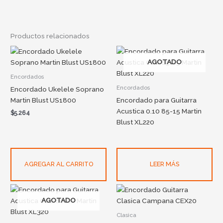
Productos relacionados
AGOTADO
Encordados
Encordados
Encordado Ukelele Soprano
Martin Blust US1800
Encordado para Guitarra
Acustica 0.10 85-15 Martin
$
5.264
Blust XL220
AGREGAR AL CARRITO
LEER MÁS
AGOTADO
Clasica