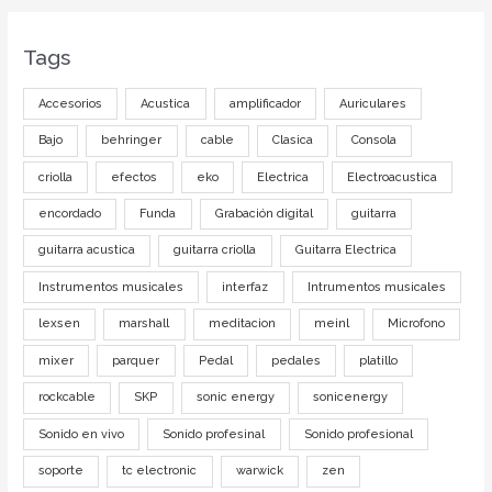
Tags
Accesorios
Acustica
amplificador
Auriculares
Bajo
behringer
cable
Clasica
Consola
criolla
efectos
eko
Electrica
Electroacustica
encordado
Funda
Grabación digital
guitarra
guitarra acustica
guitarra criolla
Guitarra Electrica
Instrumentos musicales
interfaz
Intrumentos musicales
lexsen
marshall
meditacion
meinl
Microfono
mixer
parquer
Pedal
pedales
platillo
rockcable
SKP
sonic energy
sonicenergy
Sonido en vivo
Sonido profesinal
Sonido profesional
soporte
tc electronic
warwick
zen