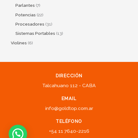
Parlantes
7
Potencias
22
Procesadores
31
Sistemas Portables
13
Violines
6
DIRECCIÓN
Talcahuano 112 - CABA
EMAIL
info@goldtop.com.ar
TELÉFONO
+54 11 7640-2216