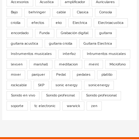
Accesorios
Acustica
amplificador
Auriculares
Bajo
behringer
cable
Clasica
Consola
criolla
efectos
eko
Electrica
Electroacustica
encordado
Funda
Grabación digital
guitarra
guitarra acustica
guitarra criolla
Guitarra Electrica
Instrumentos musicales
interfaz
Intrumentos musicales
lexsen
marshall
meditacion
meinl
Microfono
mixer
parquer
Pedal
pedales
platillo
rockcable
SKP
sonic energy
sonicenergy
Sonido en vivo
Sonido profesinal
Sonido profesional
soporte
tc electronic
warwick
zen