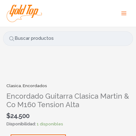
Ir
B
al
u
contenido
s
c
a
Buscar productos
r
p
o
r
Encordado
:
Guitarra
Clasica
Clasica
,
Encordados
Martin
Encordado Guitarra Clasica Martin &
&
Co M160 Tension Alta
Co
M160
$
24.500
Tension
Disponibilidad:
1 disponibles
Alta
cantidad