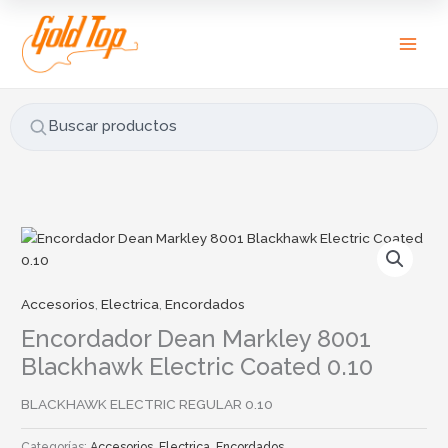
Ir
B
al
u
contenido
s
c
a
Buscar productos
r
p
o
r
:
Accesorios
,
Electrica
,
Encordados
Encordador Dean Markley 8001
Blackhawk Electric Coated 0.10
BLACKHAWK ELECTRIC REGULAR 0.10
Categorías:
Accesorios
,
Electrica
,
Encordados