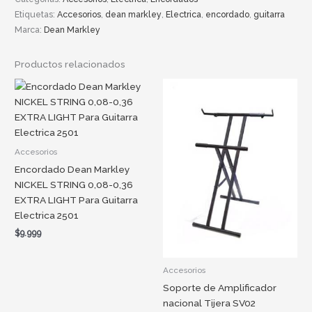
Etiquetas:
Accesorios
,
dean markley
,
Electrica
,
encordado
,
guitarra
Marca:
Dean Markley
Productos relacionados
Accesorios
Encordado Dean Markley
NICKEL STRING 0,08-0,36
EXTRA LIGHT Para Guitarra
Electrica 2501
$
9.999
Accesorios
Soporte de Amplificador
nacional Tijera SV02