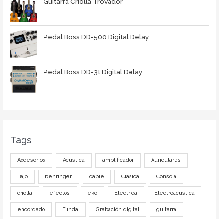
Guitarra Criolla Trovador
Pedal Boss DD-500 Digital Delay
Pedal Boss DD-3t Digital Delay
Tags
Accesorios
Acustica
amplificador
Auriculares
Bajo
behringer
cable
Clasica
Consola
criolla
efectos
eko
Electrica
Electroacustica
encordado
Funda
Grabación digital
guitarra