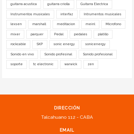
guitarra acustica
guitarra criolla
Guitarra Electrica
Instrumentos musicales
interfaz
Intrumentos musicales
lexsen
marshall
meditacion
meinl
Microfono
mixer
parquer
Pedal
pedales
platillo
rockcable
SKP
sonic energy
sonicenergy
Sonido en vivo
Sonido profesinal
Sonido profesional
soporte
tc electronic
warwick
zen
DIRECCIÓN
Talcahuano 112 - CABA
EMAIL