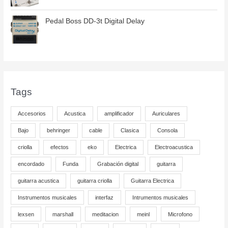
Pedal Boss DD-3t Digital Delay
Tags
Accesorios
Acustica
amplificador
Auriculares
Bajo
behringer
cable
Clasica
Consola
criolla
efectos
eko
Electrica
Electroacustica
encordado
Funda
Grabación digital
guitarra
guitarra acustica
guitarra criolla
Guitarra Electrica
Instrumentos musicales
interfaz
Intrumentos musicales
lexsen
marshall
meditacion
meinl
Microfono