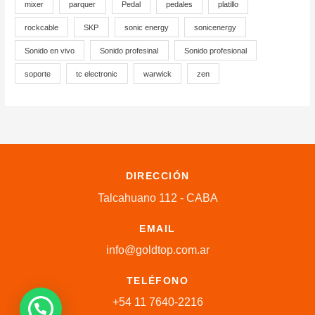
mixer
parquer
Pedal
pedales
platillo
rockcable
SKP
sonic energy
sonicenergy
Sonido en vivo
Sonido profesinal
Sonido profesional
soporte
tc electronic
warwick
zen
DIRECCIÓN
Talcahuano 112 - CABA
EMAIL
info@goldtop.com.ar
TELÉFONO
+54 11 7640-2216