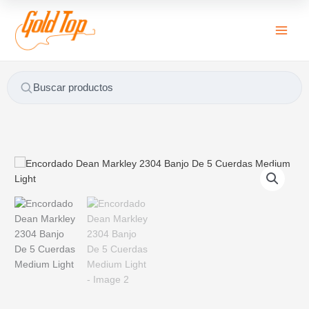
Ir
B
al
u
contenido
s
c
a
Buscar productos
r
p
o
r
Encordado
:
Dean
Markley
2304
Banjo
De
5
Cuerdas
Medium
Light