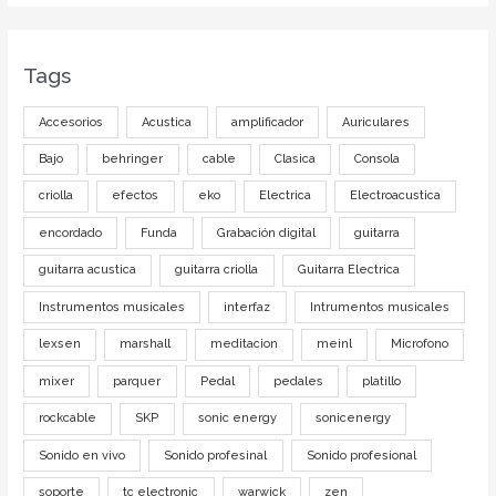
Tags
Accesorios
Acustica
amplificador
Auriculares
Bajo
behringer
cable
Clasica
Consola
criolla
efectos
eko
Electrica
Electroacustica
encordado
Funda
Grabación digital
guitarra
guitarra acustica
guitarra criolla
Guitarra Electrica
Instrumentos musicales
interfaz
Intrumentos musicales
lexsen
marshall
meditacion
meinl
Microfono
mixer
parquer
Pedal
pedales
platillo
rockcable
SKP
sonic energy
sonicenergy
Sonido en vivo
Sonido profesinal
Sonido profesional
soporte
tc electronic
warwick
zen