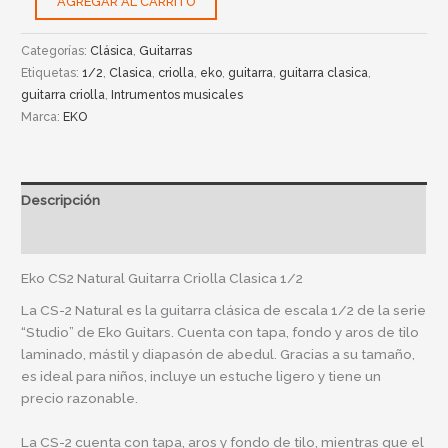
AGREGAR AL CARRITO
Categorías:
Clásica
,
Guitarras
Etiquetas:
1/2
,
Clasica
,
criolla
,
eko
,
guitarra
,
guitarra clasica
,
guitarra criolla
,
Intrumentos musicales
Marca:
EKO
Descripción
Información adicional
Eko CS2 Natural Guitarra Criolla Clasica 1/2
La CS-2 Natural es la guitarra clásica de escala 1/2 de la serie
“Studio” de Eko Guitars. Cuenta con tapa, fondo y aros de tilo
laminado, mástil y diapasón de abedul. Gracias a su tamaño,
es ideal para niños, incluye un estuche ligero y tiene un
precio razonable.
La CS-2 cuenta con tapa, aros y fondo de tilo, mientras que el